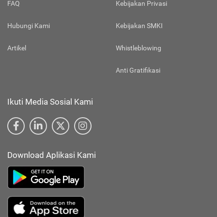
FAQ
Kebijakan Privasi
Hubungi Kami
Kebijakan SMKI
Artikel
Whistleblowing
Anti Gratifikasi
Ikuti Media Sosial Kami
Download Aplikasi Kami