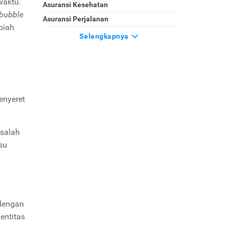
waktu.
Asuransi Kesehatan
bubble
Asuransi Perjalanan
piah
Selengkapnya
enyeret
 salah
su
 dengan
entitas