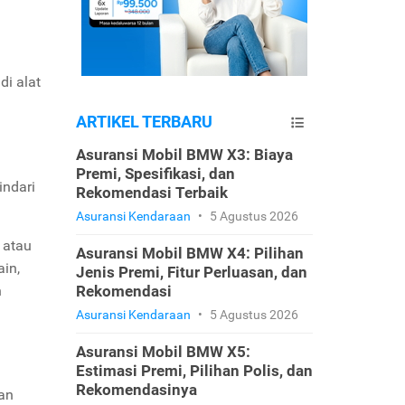
di alat
ARTIKEL TERBARU
Asuransi Mobil BMW X3: Biaya
Premi, Spesifikasi, dan
indari
Rekomendasi Terbaik
Asuransi Kendaraan
•
5 Agustus 2026
 atau
Asuransi Mobil BMW X4: Pilihan
ain,
Jenis Premi, Fitur Perluasan, dan
n
Rekomendasi
Asuransi Kendaraan
•
5 Agustus 2026
Asuransi Mobil BMW X5:
Estimasi Premi, Pilihan Polis, dan
Rekomendasinya
dan