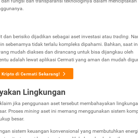
a dari fungsi dan transparansi teknologinya dalam menciptakan
enggunanya.
dan berisiko dijadikan sebagai aset investasi atau
trading.
Na
oin sebenarnya tidak terlalu kompleks dipahami. Bahkan, saat in
yang mudah diakses dan dirancang untuk bisa dijangkau oleh
entu adalah lewat aplikasi Cermati yang aman dan mudah dig
i Kripto di Cermati Sekarang!
yakan Lingkungan
ah klaim jika penggunaan aset tersebut membahayakan lingkung
sar. Proses
mining
aset ini memang menggunakan sistem komp
cukup besar.
dengan sistem keuangan konvensional yang membutuhkan energi