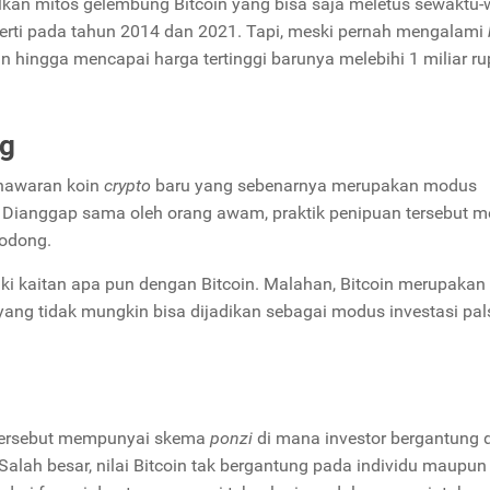
kan mitos gelembung Bitcoin yang bisa saja meletus sewaktu-
perti pada tahun 2014 dan 2021. Tapi, meski pernah mengalami
an hingga mencapai harga tertinggi barunya melebihi 1 miliar ru
ng
nawaran koin
crypto
baru yang sebenarnya merupakan modus
 Dianggap sama oleh orang awam, praktik penipuan tersebut m
bodong.
iki kaitan apa pun dengan Bitcoin. Malahan, Bitcoin merupakan
i yang tidak mungkin bisa dijadikan sebagai modus investasi pal
 tersebut mempunyai skema
ponzi
di mana investor bergantung
alah besar, nilai Bitcoin tak bergantung pada individu maupun 