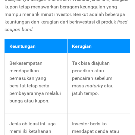
kupon tetap menawarkan beragam keunggulan yang
mampu menarik minat investor. Berikut adalah beberapa
keuntungan dan kerugian dari berinvestasi di produk
fixed
coupon bond.
Keuntungan
Kerugian
Berkesempatan
Tak bisa diajukan
mendapatkan
penarikan atau
pemasukan yang
pencairan sebelum
bersifat tetap serta
masa
maturity
atau
pembayarannya melalui
jatuh tempo.
bunga atau kupon.
Jenis obligasi ini juga
Investor berisiko
memiliki ketahanan
mendapat denda atau