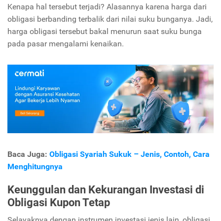
Kenapa hal tersebut terjadi? Alasannya karena harga dari
obligasi berbanding terbalik dari nilai suku bunganya. Jadi,
harga obligasi tersebut bakal menurun saat suku bunga
pada pasar mengalami kenaikan.
Baca Juga:
Obligasi Syariah Sukuk – Jenis, Contoh, Cara
Menghitungnya
Keunggulan dan Kekurangan Investasi di
Obligasi Kupon Tetap
Selayaknya dengan instrumen investasi jenis lain, obligasi