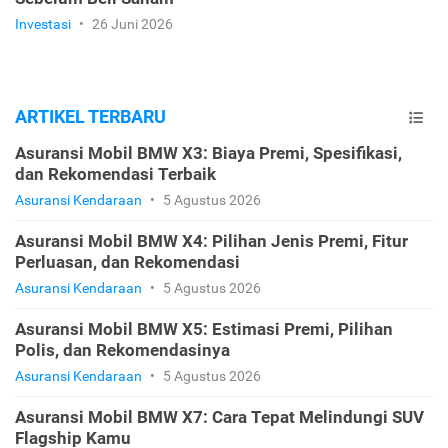
Investasi
•
26 Juni 2026
ARTIKEL TERBARU
Asuransi Mobil BMW X3: Biaya Premi, Spesifikasi,
dan Rekomendasi Terbaik
Asuransi Kendaraan
•
5 Agustus 2026
Asuransi Mobil BMW X4: Pilihan Jenis Premi, Fitur
Perluasan, dan Rekomendasi
Asuransi Kendaraan
•
5 Agustus 2026
Asuransi Mobil BMW X5: Estimasi Premi, Pilihan
Polis, dan Rekomendasinya
Asuransi Kendaraan
•
5 Agustus 2026
Asuransi Mobil BMW X7: Cara Tepat Melindungi SUV
Flagship Kamu