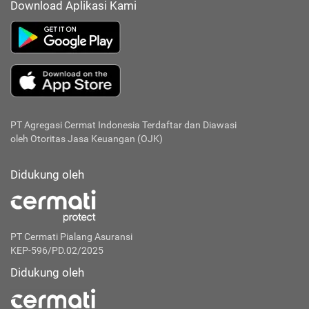
Download Aplikasi Kami
PT Agregasi Cermat Indonesia
Terdaftar dan Diawasi
oleh Otoritas Jasa Keuangan (OJK)
Didukung oleh
PT Cermati Pialang Asuransi
KEP-596/PD.02/2025
Didukung oleh