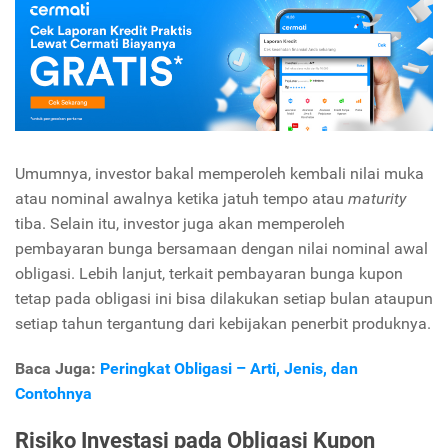
Umumnya, investor bakal memperoleh kembali nilai muka
atau nominal awalnya ketika jatuh tempo atau
maturity
tiba. Selain itu, investor juga akan memperoleh
pembayaran bunga bersamaan dengan nilai nominal awal
obligasi. Lebih lanjut, terkait pembayaran bunga kupon
tetap pada obligasi ini bisa dilakukan setiap bulan ataupun
setiap tahun tergantung dari kebijakan penerbit produknya.
Baca Juga:
Peringkat Obligasi – Arti, Jenis, dan
Contohnya
Risiko Investasi pada Obligasi Kupon