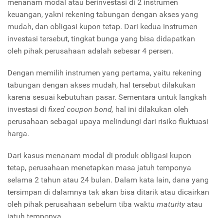
menanam modal atau berinvestasi di 2 instrumen
keuangan, yakni rekening tabungan dengan akses yang
mudah, dan obligasi kupon tetap. Dari kedua instrumen
investasi tersebut, tingkat bunga yang bisa didapatkan
oleh pihak perusahaan adalah sebesar 4 persen.
Dengan memilih instrumen yang pertama, yaitu rekening
tabungan dengan akses mudah, hal tersebut dilakukan
karena sesuai kebutuhan pasar. Sementara untuk langkah
investasi di
fixed coupon bond,
hal ini dilakukan oleh
perusahaan sebagai upaya melindungi dari risiko fluktuasi
harga.
Dari kasus menanam modal di produk obligasi kupon
tetap, perusahaan menetapkan masa jatuh temponya
selama 2 tahun atau 24 bulan. Dalam kata lain, dana yang
tersimpan di dalamnya tak akan bisa ditarik atau dicairkan
oleh pihak perusahaan sebelum tiba waktu
maturity
atau
jatuh temponya.