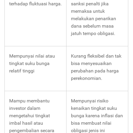
terhadap fluktuasi harga.
sanksi penalti jika
memaksa untuk
melakukan penarikan
dana sebelum masa
jatuh tempo obligasi.
Mempunyai nilai atau
Kurang fleksibel dan tak
tingkat suku bunga
bisa menyesuaikan
relatif tinggi
perubahan pada harga
perekonomian.
Mampu membantu
Mempunyai risiko
investor dalam
kenaikan tingkat suku
mengetahui tingkat
bunga karena inflasi dan
imbal hasil atau
bisa membuat nilai
pengembalian secara
obligasi jenis ini