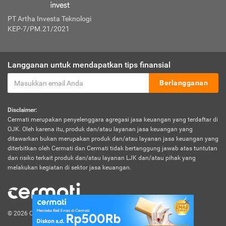
PT Artha Investa Teknologi
KEP-7/PM.21/2021
Langganan untuk mendapatkan tips finansial
Berlangganan
Disclaimer:
Cermati merupakan penyelenggara agregasi jasa keuangan yang terdaftar di
OJK. Oleh karena itu, produk dan/atau layanan jasa keuangan yang
ditawarkan bukan merupakan produk dan/atau layanan jasa keuangan yang
diterbitkan oleh Cermati dan Cermati tidak bertanggung jawab atas tuntutan
dan risiko terkait produk dan/atau layanan LJK dan/atau pihak yang
melakukan kegiatan di sektor jasa keuangan.
© 2026 Cermati. All Rights Reserved.