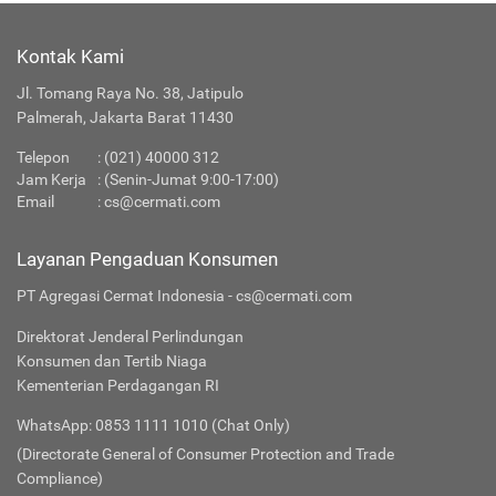
Kontak Kami
Jl. Tomang Raya No. 38, Jatipulo
Palmerah, Jakarta Barat 11430
Telepon
:
(021) 40000 312
Jam Kerja
: (Senin-Jumat 9:00-17:00)
Email
:
cs@cermati.com
Layanan Pengaduan Konsumen
PT Agregasi Cermat Indonesia - cs@cermati.com
Direktorat Jenderal Perlindungan
Konsumen dan Tertib Niaga
Kementerian Perdagangan RI
WhatsApp: 0853 1111 1010 (Chat Only)
(Directorate General of Consumer Protection and Trade
Compliance)