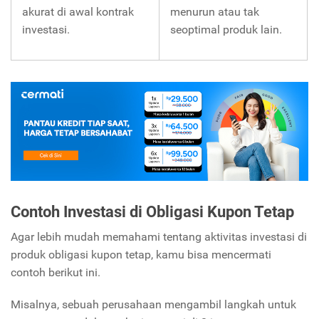
akurat di awal kontrak
menurun atau tak
investasi.
seoptimal produk lain.
Contoh Investasi di Obligasi Kupon Tetap
Agar lebih mudah memahami tentang aktivitas investasi di
produk obligasi kupon tetap, kamu bisa mencermati
contoh berikut ini.
Misalnya, sebuah perusahaan mengambil langkah untuk