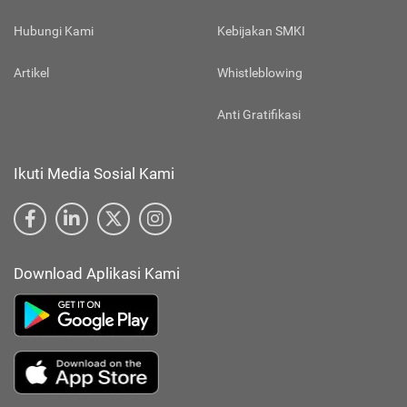
Hubungi Kami
Kebijakan SMKI
Artikel
Whistleblowing
Anti Gratifikasi
Ikuti Media Sosial Kami
Download Aplikasi Kami