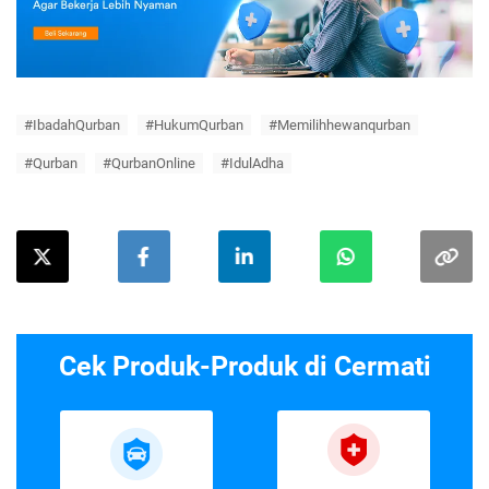
#IbadahQurban
#HukumQurban
#Memilihhewanqurban
#Qurban
#QurbanOnline
#IdulAdha
Cek Produk-Produk di Cermati