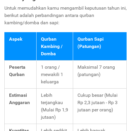
Untuk memudahkan kamu mengambil keputusan tahun ini,
berikut adalah perbandingan antara qurban
kambing/domba dan sapi:
Aspek
Qurban
Qurban Sapi
Kambing /
(Patungan)
Domba
Peserta
1 orang /
Maksimal 7 orang
Qurban
mewakili 1
(patungan)
keluarga
Estimasi
Lebih
Cukup besar (Mulai
Anggaran
terjangkau
Rp 2,3 jutaan - Rp 3
(Mulai Rp 1,9
jutaan per orang)
jutaan)
Kuantitas
Lebih sedikit
Lebih banyak