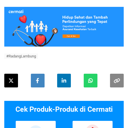
#RadangLambung
Cek Produk-Produk di Cermati