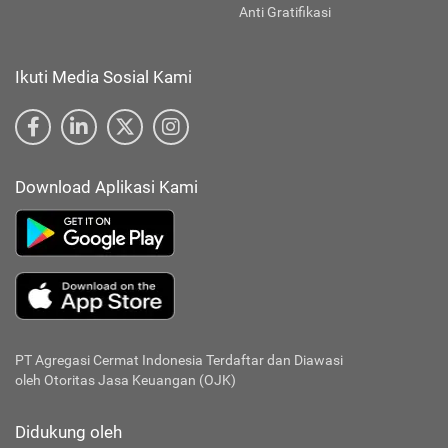
Anti Gratifikasi
Ikuti Media Sosial Kami
Download Aplikasi Kami
PT Agregasi Cermat Indonesia
Terdaftar dan Diawasi
oleh Otoritas Jasa Keuangan (OJK)
Didukung oleh