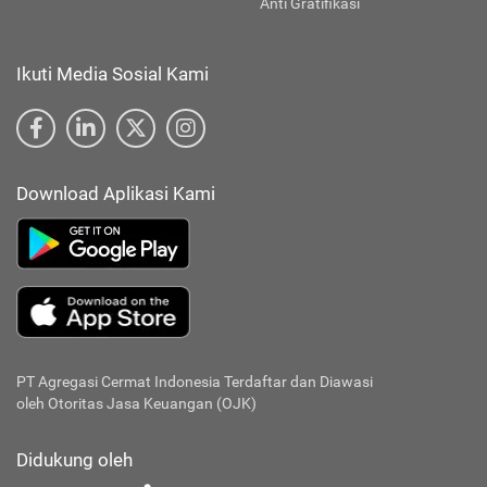
Anti Gratifikasi
Ikuti Media Sosial Kami
Download Aplikasi Kami
PT Agregasi Cermat Indonesia
Terdaftar dan Diawasi
oleh Otoritas Jasa Keuangan (OJK)
Didukung oleh