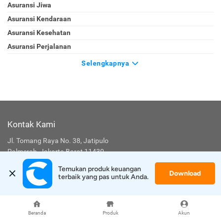
Asuransi Jiwa
Asuransi Kendaraan
Asuransi Kesehatan
Asuransi Perjalanan
Selengkapnya
Kontak Kami
Jl. Tomang Raya No. 38, Jatipulo
Palmerah, Jakarta Barat 11430
Temukan produk keuangan 
Telepon
:
(021) 40000 312
Download
terbaik yang pas untuk Anda.
Jam Kerja
: (Senin-Jumat 9:00-17:00)
Email
:
cs@cermati.com
Layanan Pengaduan Konsumen
Beranda
Produk
Akun