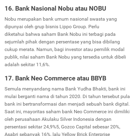
16. Bank Nasional Nobu
atau NOBU
Nobu merupakan bank umum nasional swasta yang
dipunyai oleh grup bisnis Lippo
Group
.
Perlu
diketahui bahwa saham Bank Nobu ini terbagi pada
sejumlah pihak dengan persentase yang bisa dibilang
cukup merata. Namun, bagi investor atau pemilik modal
publik, nilai saham Bank Nobu yang tersedia untuk dibeli
adalah sekitar 11,6%.
17. Bank Neo Commerce
atau BBYB
Semula menyandang nama Bank Yudha Bhakti, bank ini
mulai berganti nama di tahun 2020. Di tahun tersebut pula
bank ini bertransformasi dan menjadi sebuah bank digital.
Saat ini, mayoritas saham bank
Neo Commerce
ini dimiliki
oleh perusahaan Akulaku Silver Indonesia dengan
persentasi sekitar 24,9%5, Gozco
Capital
sebesar 20%,
Asabri sebanyak 16%, lalu
Yellow Brick Enterprise