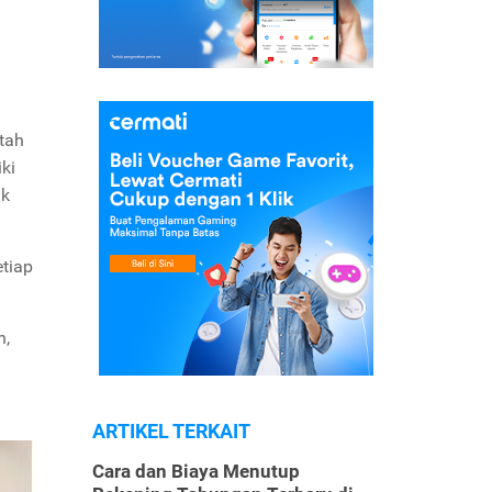
tah
ki
nk
etiap
h,
ARTIKEL TERKAIT
Cara dan Biaya Menutup