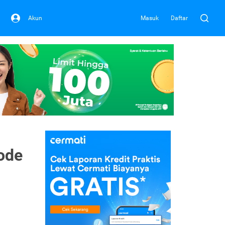
Akun
Masuk
Daftar
ode