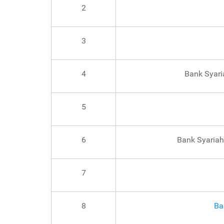
2
3
4
Bank Syari
5
6
Bank Syariah
7
8
Ba