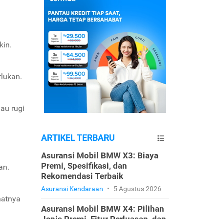
kin.
rlukan.
au rugi
ARTIKEL TERBARU
Asuransi Mobil BMW X3: Biaya
Premi, Spesifikasi, dan
an.
Rekomendasi Terbaik
Asuransi Kendaraan
•
5 Agustus 2026
hatnya
Asuransi Mobil BMW X4: Pilihan