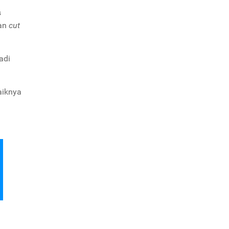
s
kan
cut
jadi
aiknya