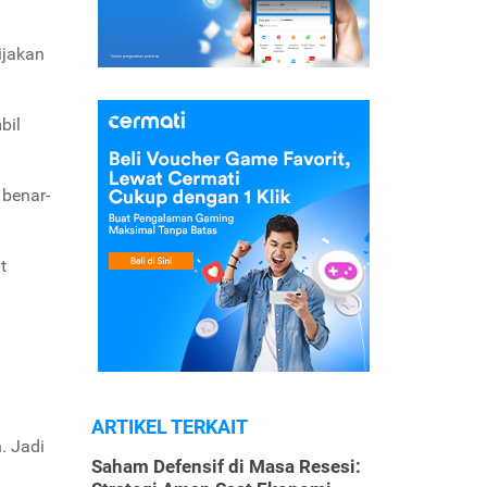
ijakan
bil
 benar-
t
ARTIKEL TERKAIT
. Jadi
Saham Defensif di Masa Resesi: