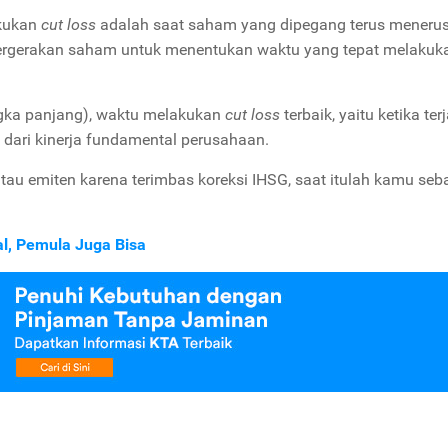
akukan
cut loss
adalah saat saham yang dipegang terus meneru
pergerakan saham untuk menentukan waktu yang tepat melaku
angka panjang), waktu melakukan
cut loss
terbaik, yaitu ketika ter
t dari kinerja fundamental perusahaan.
tau emiten karena terimbas koreksi IHSG, saat itulah kamu seb
al, Pemula Juga Bisa