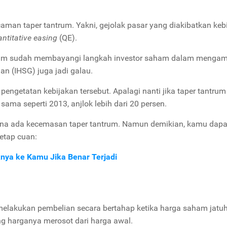
caman taper tantrum. Yakni, gejolak pasar yang diakibatkan keb
ntitative easing
(QE).
trum sudah membayangi langkah investor saham dalam mengam
n (IHSG) juga jadi galau.
ngetatan kebijakan tersebut. Apalagi nanti jika taper tantrum
ama seperti 2013, anjlok lebih dari 20 persen.
rena ada kecemasan taper tantrum. Namun demikian, kamu dapa
etap cuan:
knya ke Kamu Jika Benar Terjadi
melakukan pembelian secara bertahap ketika harga saham jatuh
ng harganya merosot dari harga awal.