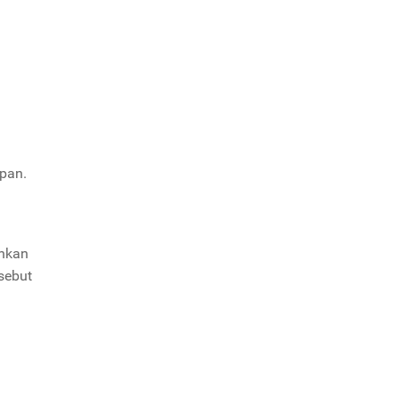
epan.
ankan
sebut