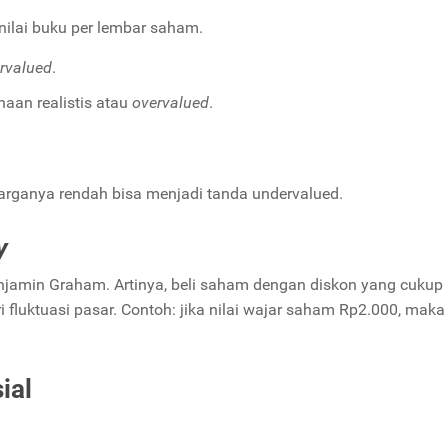
ilai buku per lembar saham.
rvalued
.
haan realistis atau
overvalued
.
arganya rendah bisa menjadi tanda undervalued.
y
njamin Graham. Artinya, beli saham dengan diskon yang cukup
 fluktuasi pasar. Contoh: jika nilai wajar saham Rp2.000, maka 
ial