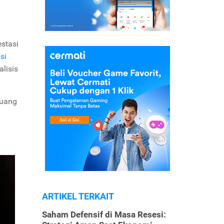
stasi
si
lisis
luang
ARTIKEL TERKAIT
Saham Defensif di Masa Resesi: