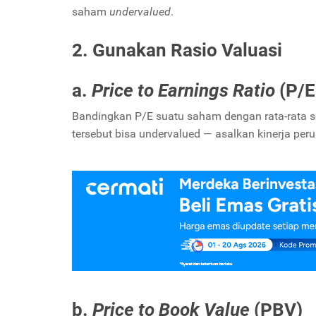
saham
undervalued
.
2. Gunakan Rasio Valuasi
a.
Price to Earnings Ratio
(P/E
Bandingkan P/E suatu saham dengan rata-rata sek
tersebut bisa undervalued — asalkan kinerja per
b.
Price to Book Value
(PBV)