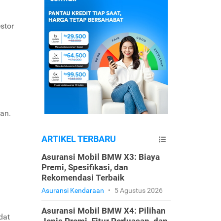
stor
an.
ARTIKEL TERBARU
Asuransi Mobil BMW X3: Biaya
Premi, Spesifikasi, dan
Rekomendasi Terbaik
Asuransi Kendaraan
•
5 Agustus 2026
Asuransi Mobil BMW X4: Pilihan
dat