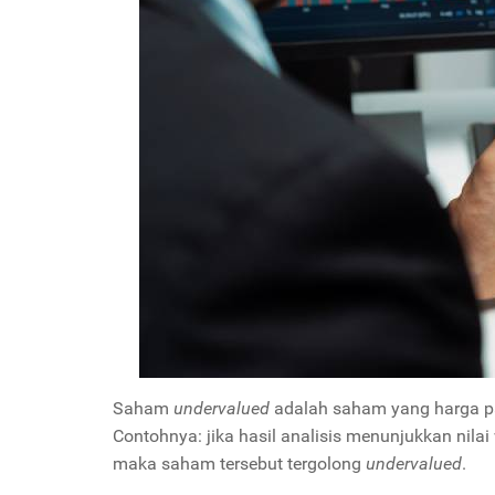
Saham
undervalued
adalah saham yang harga pasa
Contohnya: jika hasil analisis menunjukkan nila
maka saham tersebut tergolong
undervalued
.