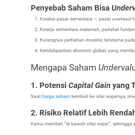
Penyebab Saham Bisa
Under
Koreksi pasar sementara — pasar
overreact
t
Kinerja sementara melemah, padahal fundam
Kurangnya perhatian investor, terutama pada
Ketidakpastian ekonomi global, yang membua
Mengapa Saham
Underval
1. Potensi
Capital
Gain
yang T
Saat
harga saham
kembali ke nilai wajarnya, inv
2. Risiko Relatif Lebih Renda
Kamu membeli “di bawah nilai wajar”, sehingga