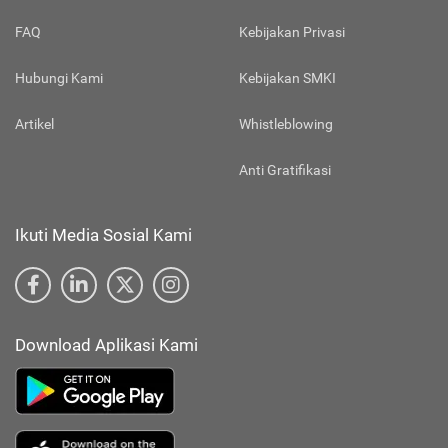
FAQ
Kebijakan Privasi
Hubungi Kami
Kebijakan SMKI
Artikel
Whistleblowing
Anti Gratifikasi
Ikuti Media Sosial Kami
Download Aplikasi Kami