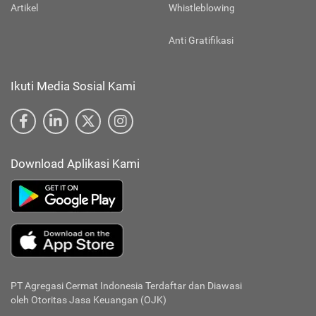
Artikel
Whistleblowing
Anti Gratifikasi
Ikuti Media Sosial Kami
Download Aplikasi Kami
PT Agregasi Cermat Indonesia
Terdaftar dan Diawasi
oleh Otoritas Jasa Keuangan (OJK)