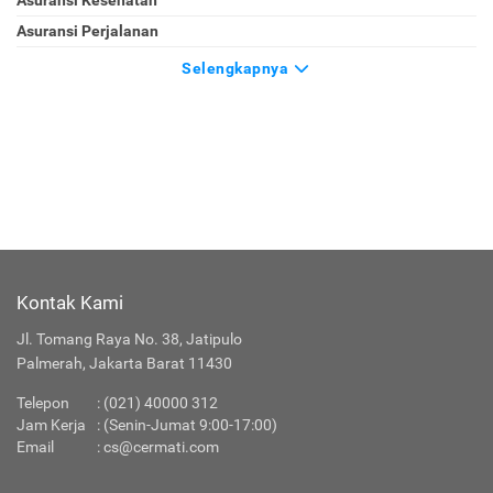
Asuransi Kesehatan
Asuransi Perjalanan
Selengkapnya
Kontak Kami
Jl. Tomang Raya No. 38, Jatipulo
Palmerah, Jakarta Barat 11430
Telepon
:
(021) 40000 312
Jam Kerja
: (Senin-Jumat 9:00-17:00)
Email
:
cs@cermati.com