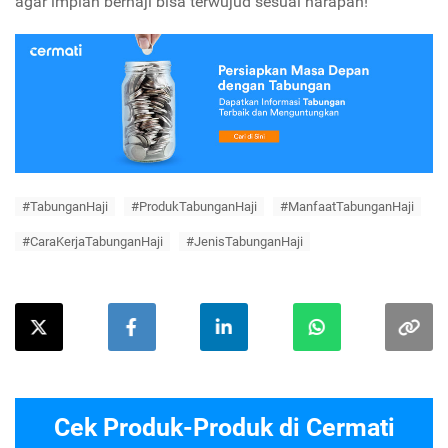
agar impian berhaji bisa terwujud sesuai harapan!
#TabunganHaji
#ProdukTabunganHaji
#ManfaatTabunganHaji
#CaraKerjaTabunganHaji
#JenisTabunganHaji
Cek Produk-Produk di Cermati