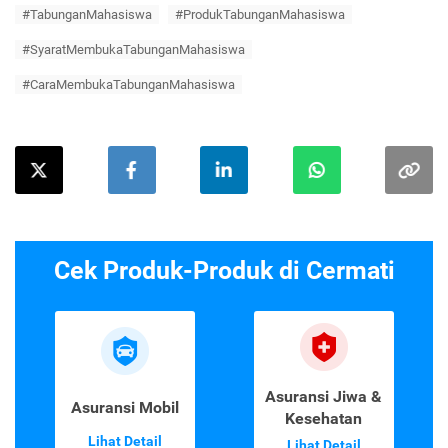
#TabunganMahasiswa
#ProdukTabunganMahasiswa
#SyaratMembukaTabunganMahasiswa
#CaraMembukaTabunganMahasiswa
Cek Produk-Produk di Cermati
Asuransi Jiwa &
Asuransi Mobil
Kesehatan
Lihat Detail
Lihat Detail