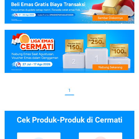
1
Cek Produk-Produk di Cermati