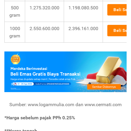
500
1.275.320.000
1.198.080.500
Beli Sek
gram
1000
2.550.600.000
2.396.161.000
Beli Sek
gram
Sumber: www.logammulia.com dan www.cermati.com
*Harga sebelum pajak PPh 0.25%
**Harga tengah