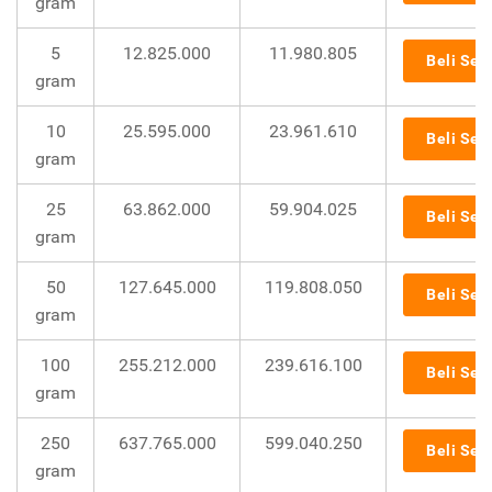
gram
5
12.825.000
11.980.805
Beli Sek
gram
10
25.595.000
23.961.610
Beli Sek
gram
25
63.862.000
59.904.025
Beli Sek
gram
50
127.645.000
119.808.050
Beli Sek
gram
100
255.212.000
239.616.100
Beli Sek
gram
250
637.765.000
599.040.250
Beli Sek
gram