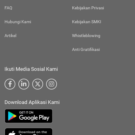
FAQ
Kebijakan Privasi
Hubungi Kami
Kebijakan SMKI
Artikel
Whistleblowing
Anti Gratifikasi
Ikuti Media Sosial Kami
Download Aplikasi Kami