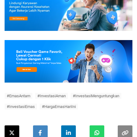
#EmasAntam
#InvestasiAman
#InvestasiMenguntungkan
#InvestasiEmas
#HargaEmasHariIni