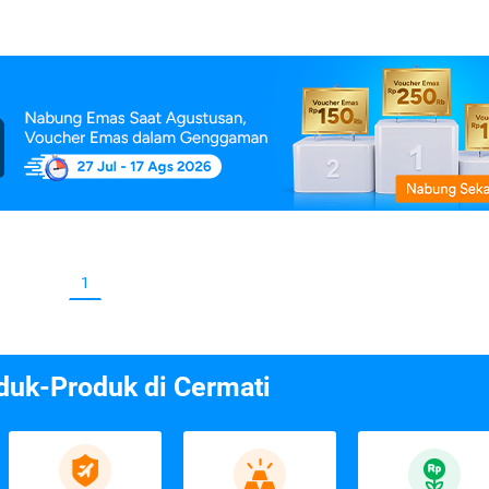
1
duk-Produk di Cermati