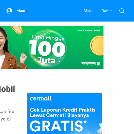
Akun
Masuk
Daftar
obil
an fitur
ya di