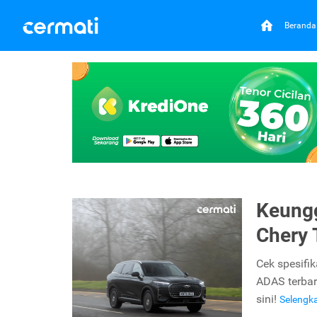
Beranda
Keungg
Chery 
Cek spesifi
ADAS terbar
sini!
Selengk