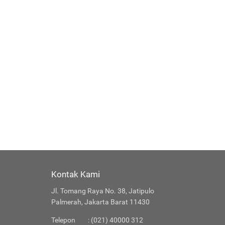
Kontak Kami
Jl. Tomang Raya No. 38, Jatipulo
Palmerah, Jakarta Barat 11430
Telepon
: (021) 40000 312