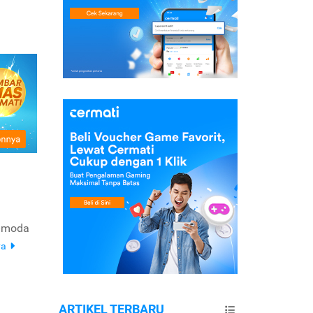
 Omoda
ya
ARTIKEL TERBARU