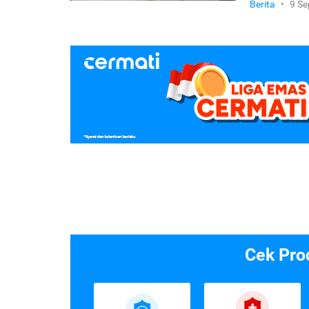
Berita
•
9 S
Cek Pro