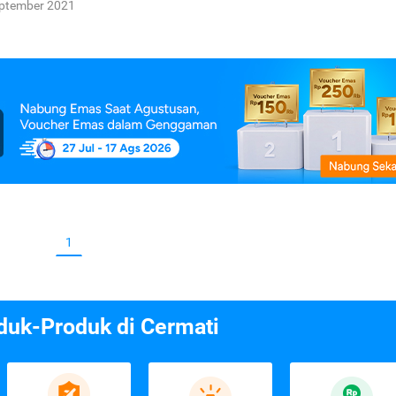
eptember 2021
1
duk-Produk di Cermati