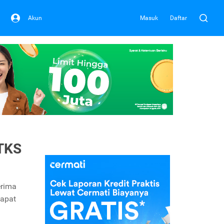
Akun
Masuk
Daftar
DTKS
erima
dapat