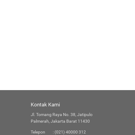
Kontak Kami
Jl. Tomang Raya No. 38, Jatipulo
Palmerah, Jakarta Barat 11430
Telepon
: (021) 40000 312