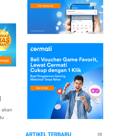
g
o akan
tu
ARTIKEL TERBARU