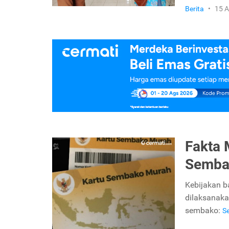
Berita
•
15 
Fakta 
Sembak
Kebijakan b
dilaksanaka
sembako:
S