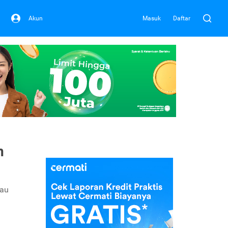
Akun
Masuk
Daftar
n
tau