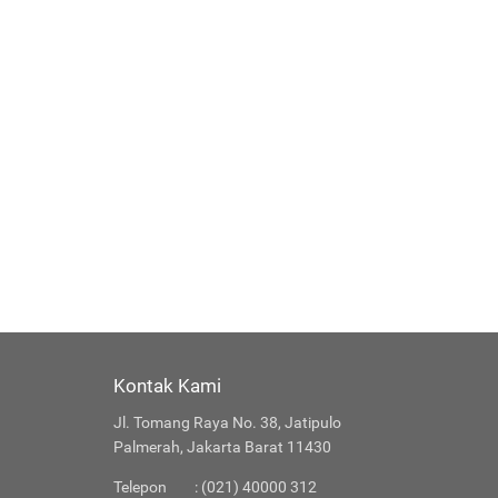
Kontak Kami
Jl. Tomang Raya No. 38, Jatipulo
Palmerah, Jakarta Barat 11430
Telepon
: (021) 40000 312