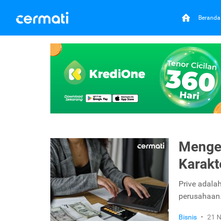
Beranda
Mengen
Karakt
Prive adala
perusahaan. 
Bisnis
•
21 