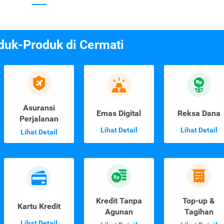
duk-Produk di Cermati
Asuransi
Emas Digital
Reksa Dana
Perjalanan
Lihat Detail
Lihat Detail
Lihat Detail
Kredit Tanpa
Top-up &
Kartu Kredit
Agunan
Tagihan
Lihat Detail