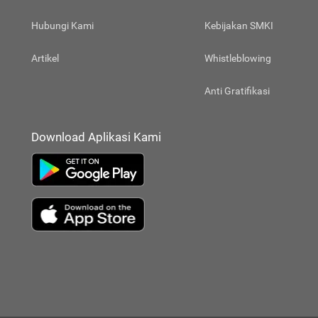
Hubungi Kami
Kebijakan SMKI
Artikel
Whistleblowing
Anti Gratifikasi
Download Aplikasi Kami