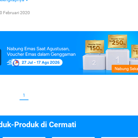
0 Februari 2020
1
duk-Produk di Cermati