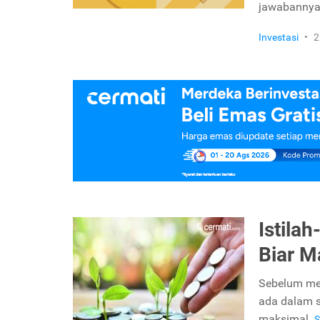
jawabanny
Investasi
•
2
Istila
Biar M
Sebelum mem
ada dalam se
maksimal.
S