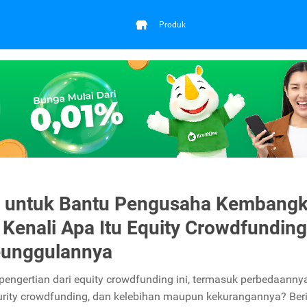
Produk
 untuk Bantu Pengusaha Kembang
, Kenali Apa Itu Equity Crowdfunding
eunggulannya
 pengertian dari equity crowdfunding ini, termasuk perbedaanny
rity crowdfunding, dan kelebihan maupun kekurangannya? Ber