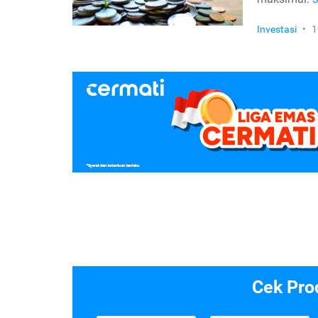
Investasi
•
1
Cek Pro