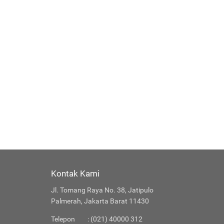
Kontak Kami
Jl. Tomang Raya No. 38, Jatipulo
Palmerah, Jakarta Barat 11430
Telepon
: (021) 40000 312