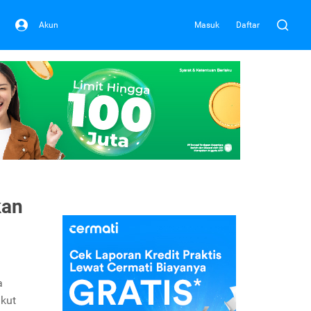
Akun
Masuk
Daftar
kan
a
ikut