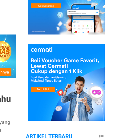
ahu
 yang
g
ARTIKEL TERBARU