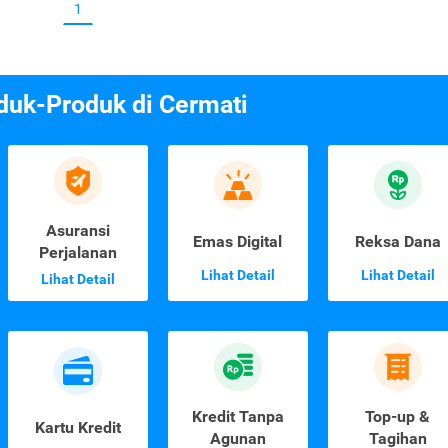
1
duk-Produk di Cermati
Asuransi
Emas Digital
Reksa Dana
Perjalanan
Lihat Detail
Lihat Detail
Lihat Detail
Kredit Tanpa
Top-up &
Kartu Kredit
Agunan
Tagihan