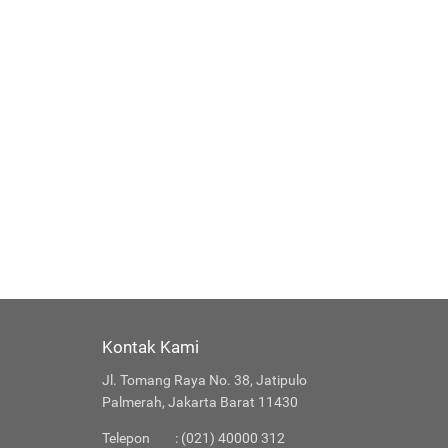
Kontak Kami
Jl. Tomang Raya No. 38, Jatipulo
Palmerah, Jakarta Barat 11430
Telepon
: (021) 40000 312