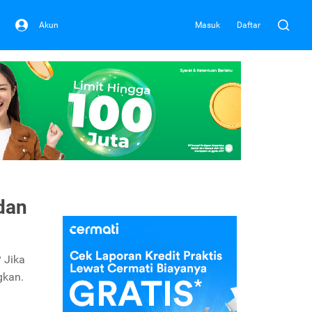
Akun
Masuk
Daftar
dan
 Jika
gkan.