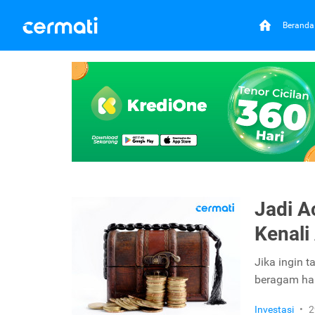
Beranda
Jadi A
Kenali
Jika ingin t
beragam hal 
Investasi
•
2