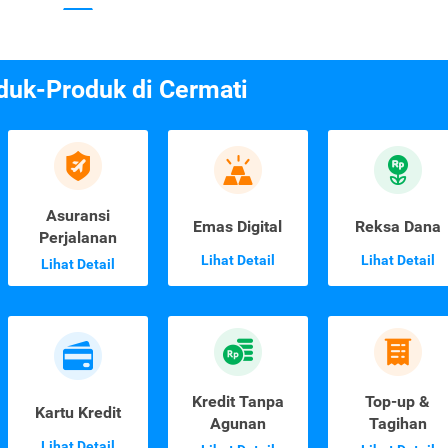
duk-Produk di Cermati
Asuransi
Emas Digital
Reksa Dana
Perjalanan
Lihat Detail
Lihat Detail
Lihat Detail
Kredit Tanpa
Top-up &
Kartu Kredit
Agunan
Tagihan
Lihat Detail