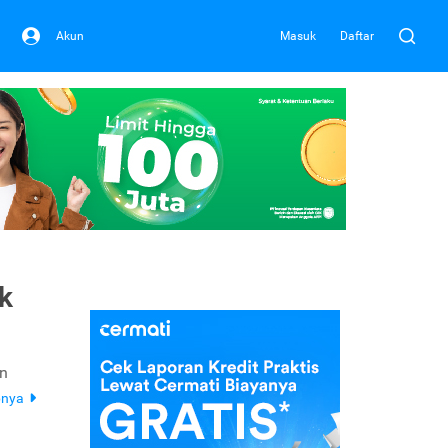
Akun
Masuk
Daftar
k
an
pnya