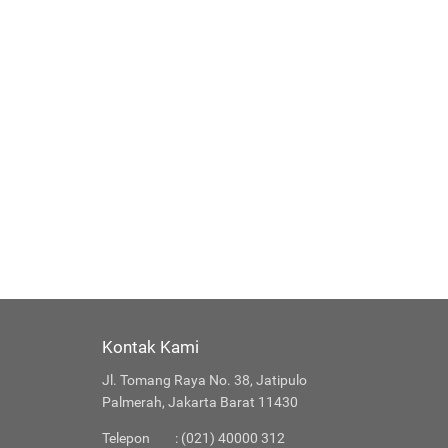
Kontak Kami
Jl. Tomang Raya No. 38, Jatipulo
Palmerah, Jakarta Barat 11430
Telepon
: (021) 40000 312