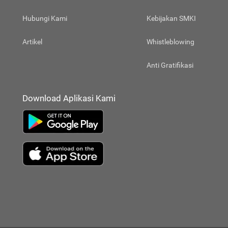
Hubungi Kami
Kebijakan SMKI
Artikel
Whistleblowing
Anti Gratifikasi
Download Aplikasi Kami