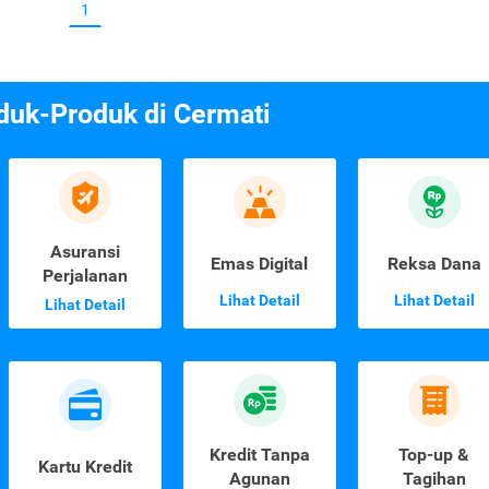
1
duk-Produk di Cermati
Asuransi
Emas Digital
Reksa Dana
Perjalanan
Lihat Detail
Lihat Detail
Lihat Detail
Kredit Tanpa
Top-up &
Kartu Kredit
Agunan
Tagihan