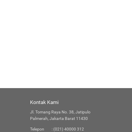
Kontak Kami
Jl. Tomang Raya No. 38, Jatipulo
Palmerah, Jakarta Barat 11430
Telepon
: (021) 40000 312