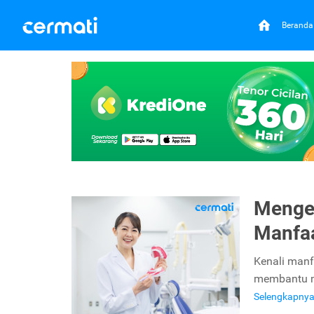
Beranda
Mengen
Manfa
Kenali manf
membantu m
Selengkapny