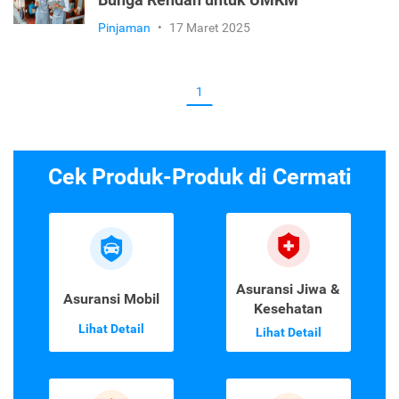
Bunga Rendah untuk UMKM
Pinjaman
•
17 Maret 2025
1
Cek Produk-Produk di Cermati
Asuransi Jiwa &
Asuransi Mobil
Kesehatan
Lihat Detail
Lihat Detail