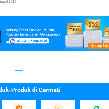
nuari 2019
1
duk-Produk di Cermati