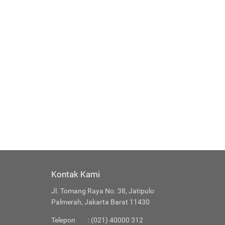
Kontak Kami
Jl. Tomang Raya No. 38, Jatipulo
Palmerah, Jakarta Barat 11430
Telepon
: (021) 40000 312