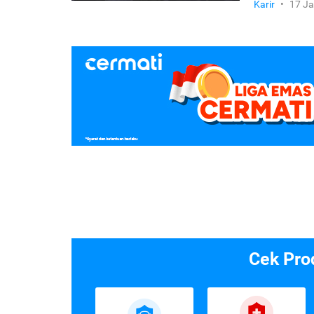
Karir
•
17 Ja
Cek Pro