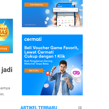
jadi
narnya
in.
ARTIKEL TERBARU