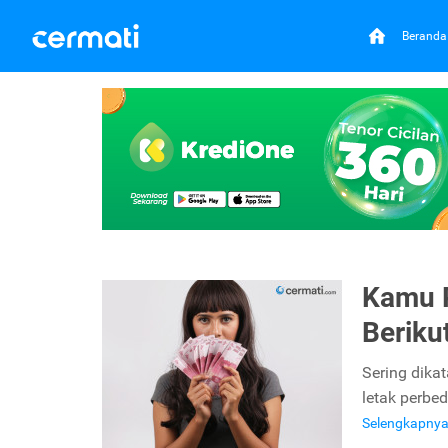
Beranda
Kamu P
Berikut
Sering dika
letak perbed
Selengkapny