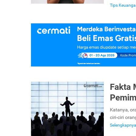
Tips Keuanga
Fakta 
Pemim
Katanya, or
ciri-ciri or
Selengkapny