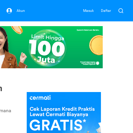
Akun
Masuk
Daftar
n
dimana