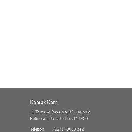
Kontak Kami
Jl. Tomang Raya No. 38, Jatipulo
Palmerah, Jakarta Barat 11430
Telepon
: (021) 40000 312