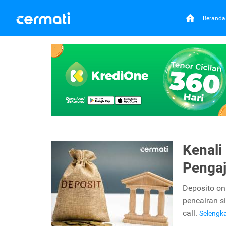
Beranda
Kenali
Pengaj
Deposito on
pencairan s
call.
Selengk