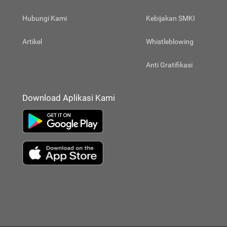
Hubungi Kami
Kebijakan SMKI
Artikel
Whistleblowing
Anti Gratifikasi
Download Aplikasi Kami