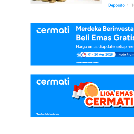
Deposito
•
1