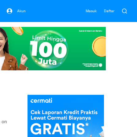
Akun
Masuk
Daftar
o on