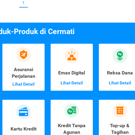
1
duk-Produk di Cermati
Asuransi
Emas Digital
Reksa Dana
Perjalanan
Lihat Detail
Lihat Detail
Lihat Detail
Kredit Tanpa
Top-up &
Kartu Kredit
Agunan
Tagihan