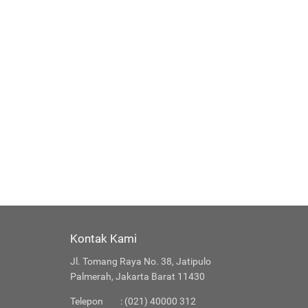
Kontak Kami
Jl. Tomang Raya No. 38, Jatipulo
Palmerah, Jakarta Barat 11430
Telepon
: (021) 40000 312