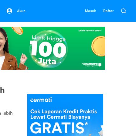
Akun
Masuk
Daftar
ah
 lebih