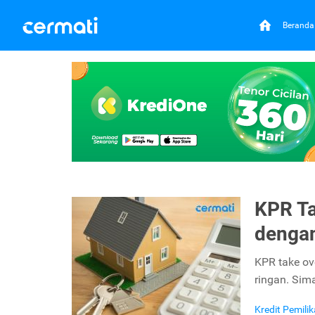
Beranda
KPR Ta
dengan
KPR take ov
ringan. Sima
Kredit Pemil