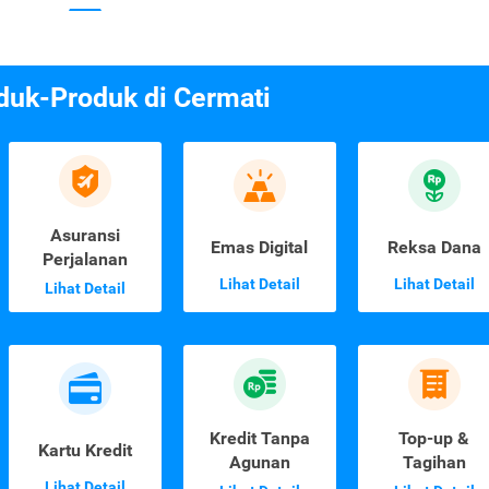
duk-Produk di Cermati
Asuransi
Emas Digital
Reksa Dana
Perjalanan
Lihat Detail
Lihat Detail
Lihat Detail
Kredit Tanpa
Top-up &
Kartu Kredit
Agunan
Tagihan
Lihat Detail