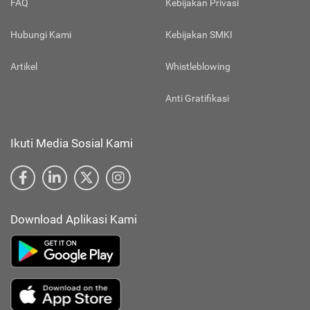
FAQ
Kebijakan Privasi
Hubungi Kami
Kebijakan SMKI
Artikel
Whistleblowing
Anti Gratifikasi
Ikuti Media Sosial Kami
Download Aplikasi Kami