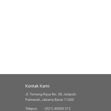
Kontak Kami
Jl. Tomang Raya No. 38, Jatipulo
Palmerah, Jakarta Barat 11430
Telepon
: (021) 40000 312