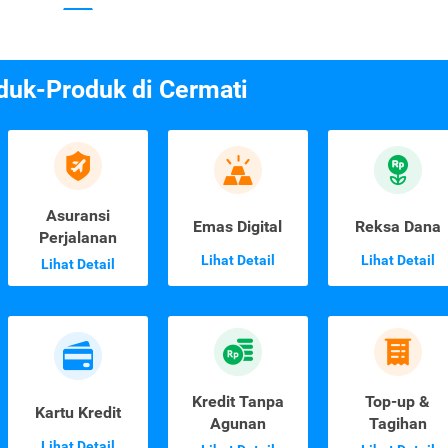
duk-Produk di Cermati
Asuransi
Emas Digital
Reksa Dana
Perjalanan
Lihat Detail
Lihat Detail
Lihat Detail
Kredit Tanpa
Top-up &
Kartu Kredit
Agunan
Tagihan
Lihat Detail