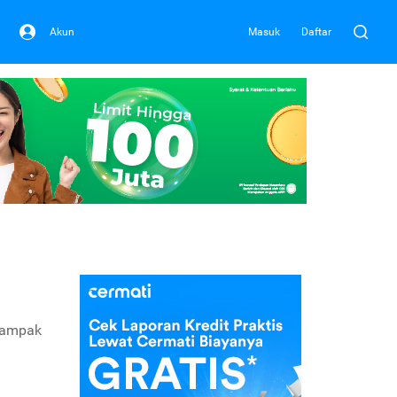
Akun
Masuk
Daftar
 dampak