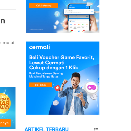
an
h mulai
ARTIKEL TERBARU