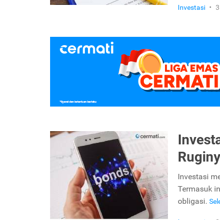
Investasi
•
3
Invest
Rugin
Investasi m
Termasuk in
obligasi.
Se