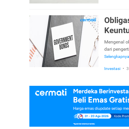
Obliga
Keunt
Mengenal ob
dari pengert
Selengkapny
Investasi
•
3