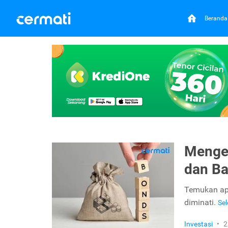
Beranda
Mengen
dan Ba
Temukan apa
diminati.
Se
Investasi
•
2