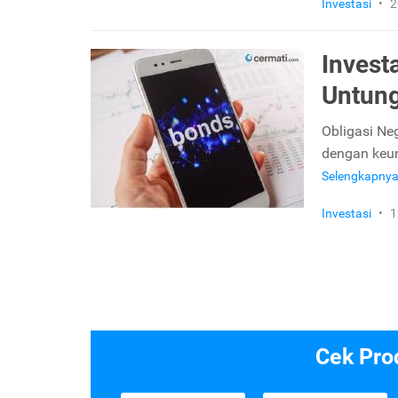
Investasi
•
2
Invest
Untung
Obligasi Neg
dengan keun
Selengkapny
Investasi
•
1
Cek Pro