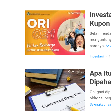
Invest
Kupon 
Selain rend
menguntungk
caranya.
Se
Investasi
•
1
Apa It
Dipaha
Obligasi dip
obligasi be
Selengkapny