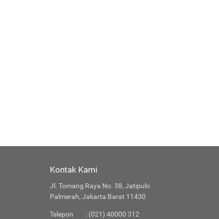
Kontak Kami
Jl. Tomang Raya No. 38, Jatipulo
Palmerah, Jakarta Barat 11430
Telepon
: (021) 40000 312