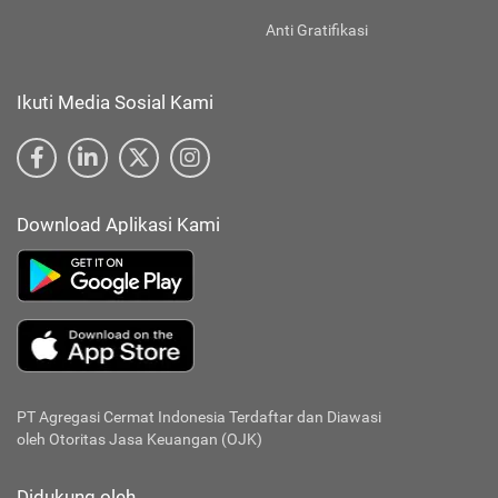
Anti Gratifikasi
Ikuti Media Sosial Kami
Download Aplikasi Kami
PT Agregasi Cermat Indonesia
Terdaftar dan Diawasi
oleh Otoritas Jasa Keuangan (OJK)
Didukung oleh