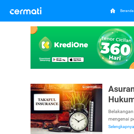
Beranda
Asuran
Hukum 
Belakangan 
mengenai pe
Selengkapny