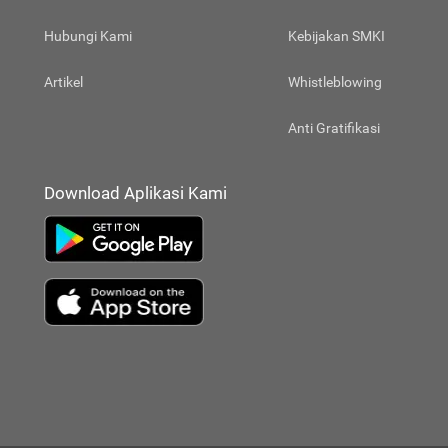
Hubungi Kami
Kebijakan SMKI
Artikel
Whistleblowing
Anti Gratifikasi
Download Aplikasi Kami