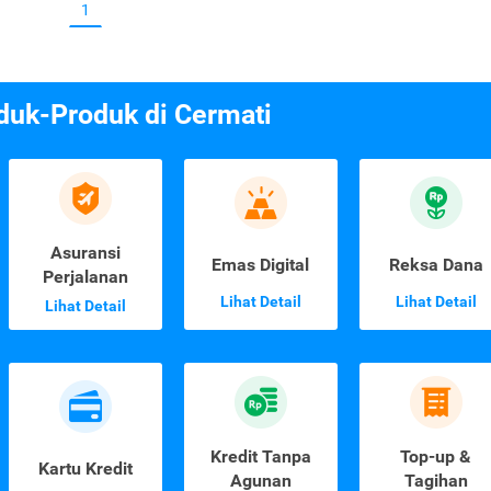
1
duk-Produk di Cermati
Asuransi
Emas Digital
Reksa Dana
Perjalanan
Lihat Detail
Lihat Detail
Lihat Detail
Kredit Tanpa
Top-up &
Kartu Kredit
Agunan
Tagihan