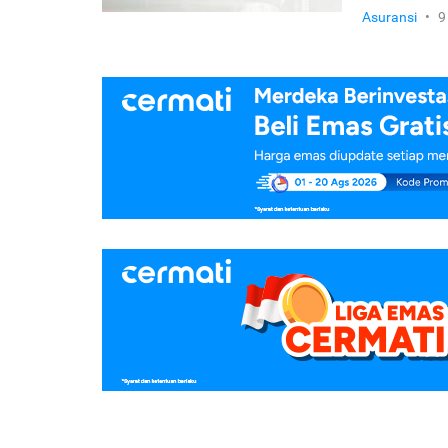
Asuransi
•
9