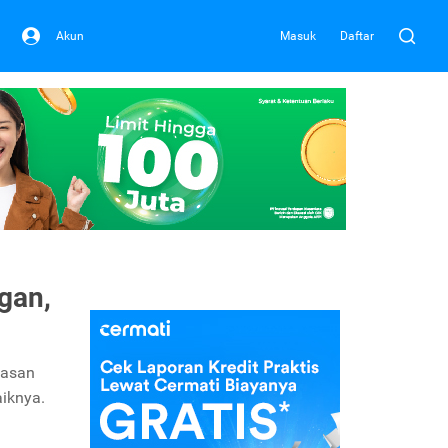
Akun
Masuk
Daftar
gan,
lasan
iknya.