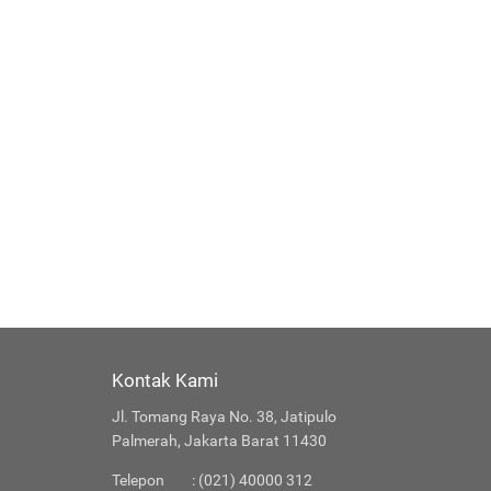
Kontak Kami
Jl. Tomang Raya No. 38, Jatipulo
Palmerah, Jakarta Barat 11430
Telepon
: (021) 40000 312