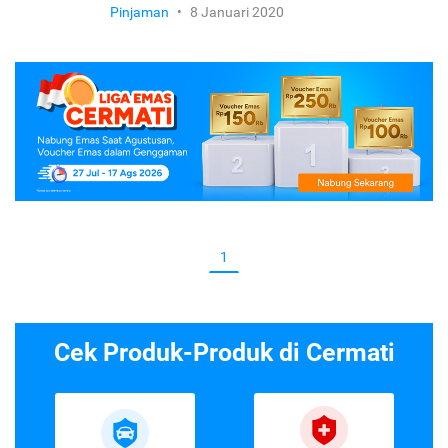
Pinjaman
•
8 Januari 2020
1
Cek Produk-Produk di Cermati