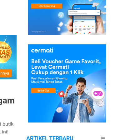
ogam
 butik
ini!
ARTIKEL TERBARU