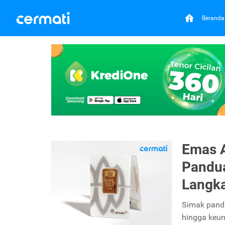
Beranda
Emas A
Pandua
Langk
Simak pand
hingga keun