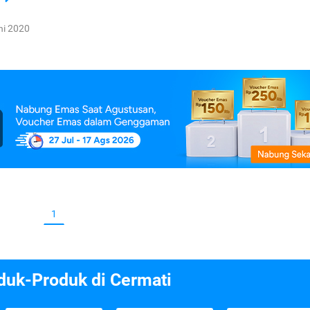
ni 2020
1
duk-Produk di Cermati