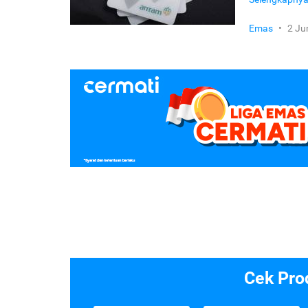
Emas
•
2 Ju
Cek Pro