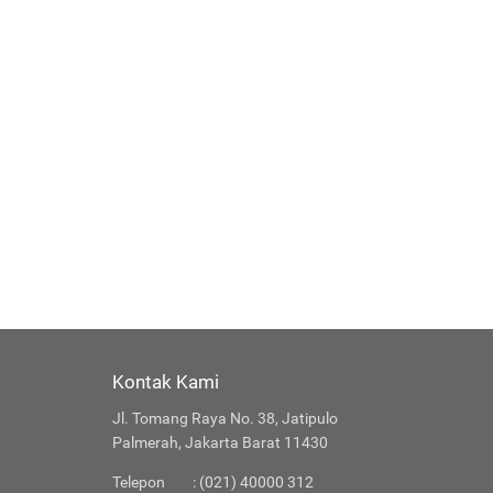
Kontak Kami
Jl. Tomang Raya No. 38, Jatipulo
Palmerah, Jakarta Barat 11430
Telepon
: (021) 40000 312