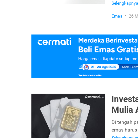
Selengkapny
Emas
•
26 M
Invest
Mulia 
Di tengah p
emas harus d
Selengkapny