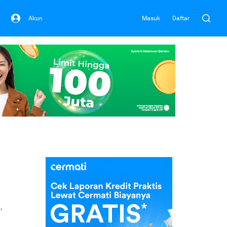
Akun
Masuk
Daftar
,