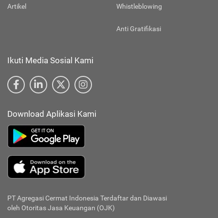
Artikel
Whistleblowing
Anti Gratifikasi
Ikuti Media Sosial Kami
Download Aplikasi Kami
PT Agregasi Cermat Indonesia
Terdaftar dan Diawasi
oleh Otoritas Jasa Keuangan (OJK)