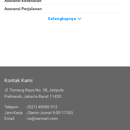
Asuransi Kesehatan
Asuransi Perjalanan
Selengkapnya
Kontak Kami
Jl. Tomang Raya No. 38, Jatipulo
Palmerah, Jakarta Barat 11430
Telepon
:
(021) 40000 312
Jam Kerja
: (Senin-Jumat 9:00-17:00)
Email
:
cs@cermati.com