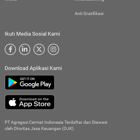
Anti Gratifikasi
Ikuti Media Sosial Kami
Download Aplikasi Kami
PT Agregasi Cermat Indonesia
Terdaftar dan Diawasi
oleh Otoritas Jasa Keuangan (OJK)