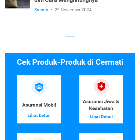
dan Cara Menghitungnya
Saham
•
29 November 2024
1
Cek Produk-Produk di Cermati
Asuransi Jiwa &
Asuransi Mobil
Kesehatan
Lihat Detail
Lihat Detail