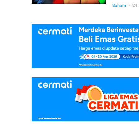
Saham
•
21