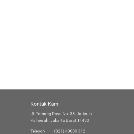
Kontak Kami
Jl. Tomang Raya No. 38, Jatipulo
Palmerah, Jakarta Barat 11430
Telepon
: (021) 40000 312