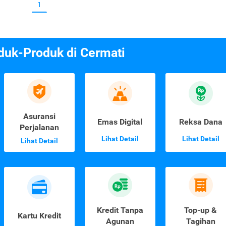
1
duk-Produk di Cermati
Asuransi
Emas Digital
Reksa Dana
Perjalanan
Lihat Detail
Lihat Detail
Lihat Detail
Kredit Tanpa
Top-up &
Kartu Kredit
Agunan
Tagihan