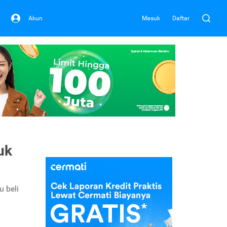
Akun
Masuk
Daftar
uk
 beli