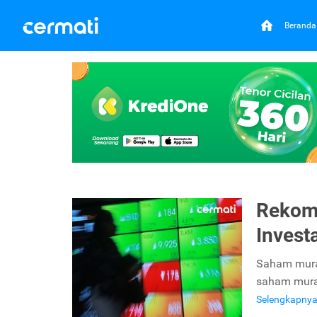
Beranda
Rekom
Invest
Saham murah
saham mura
Selengkapny