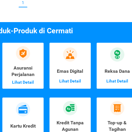
1
duk-Produk di Cermati
Asuransi
Emas Digital
Reksa Dana
Perjalanan
Lihat Detail
Lihat Detail
Lihat Detail
Kredit Tanpa
Top-up &
Kartu Kredit
Agunan
Tagihan