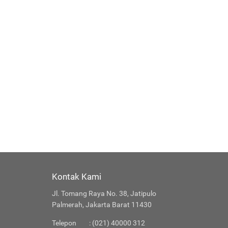
Kontak Kami
Jl. Tomang Raya No. 38, Jatipulo
Palmerah, Jakarta Barat 11430
Telepon
: (021) 40000 312