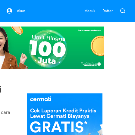
Akun
Masuk
Daftar
i
 cara