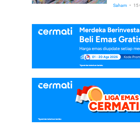
Saham
•
15 