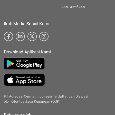
Anti Gratifikasi
Ikuti Media Sosial Kami
Download Aplikasi Kami
PT Agregasi Cermat Indonesia
Terdaftar dan Diawasi
oleh Otoritas Jasa Keuangan (OJK)
Didukung oleh