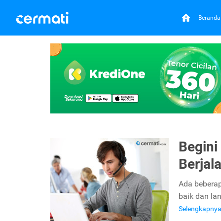
Beranda
Begini 
Berjal
Ada beberap
baik dan la
Selengkapny