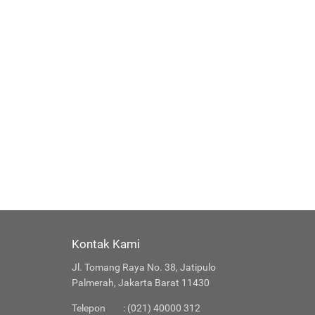
Kontak Kami
Jl. Tomang Raya No. 38, Jatipulo
Palmerah, Jakarta Barat 11430
Telepon
: (021) 40000 312