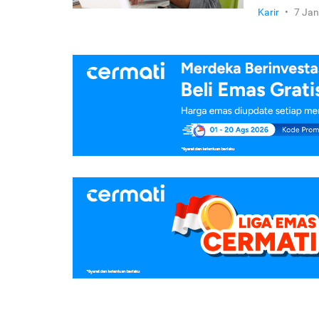
Karir
•
7 Jan