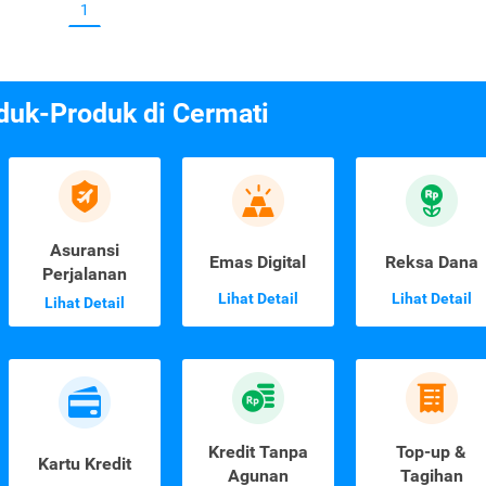
1
duk-Produk di Cermati
Asuransi
Emas Digital
Reksa Dana
Perjalanan
Lihat Detail
Lihat Detail
Lihat Detail
Kredit Tanpa
Top-up &
Kartu Kredit
Agunan
Tagihan