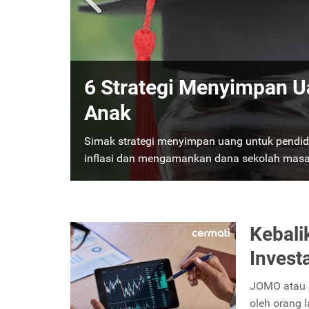
Instrumen Investasi ya
Suku Bunga Turun, Ada 
Saat suku bunga turun, kamu tidak perlu takut
cocok kamu pilih saat suku bunga turun!
Sele
Kebali
Invest
JOMO atau J
oleh orang 