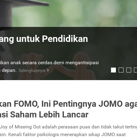
ng Menguntungkan Saat
Apa Saja?
. Berikut ini adalah instrumen investasi yang
ngkapnya
kan FOMO, Ini Pentingnya JOMO ag
asi Saham Lebih Lancar
oy of Missing Out adalah perasaan puas dan tidak takut tertin
lain. Kenali faktor psikologis menerapkan sikap JOMO saat