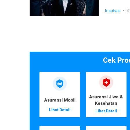
Inspirasi
•
3
Cek Pro
Asuransi Jiwa &
Asuransi Mobil
Kesehatan
Lihat Detail
Lihat Detail