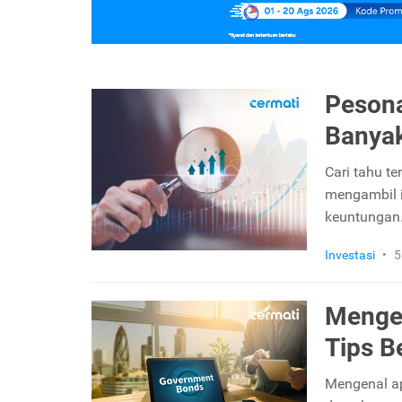
Pesona
Banya
Cari tahu te
mengambil i
keuntungan
Investasi
•
5
Mengen
Tips Be
Mengenal apa