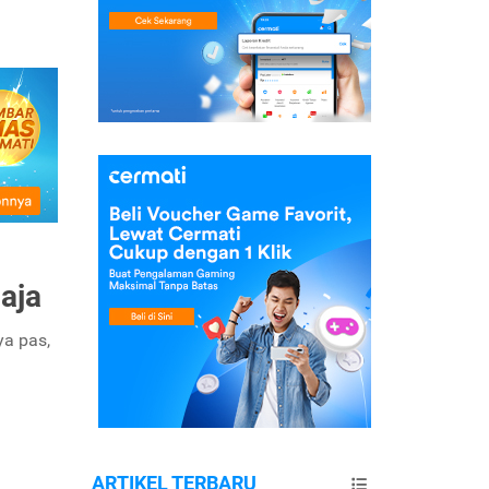
aja
a pas,
ARTIKEL TERBARU