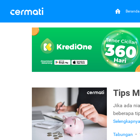
Beranda
Tips M
Jika ada ni
beberapa ti
Selengkapny
Tabungan
•