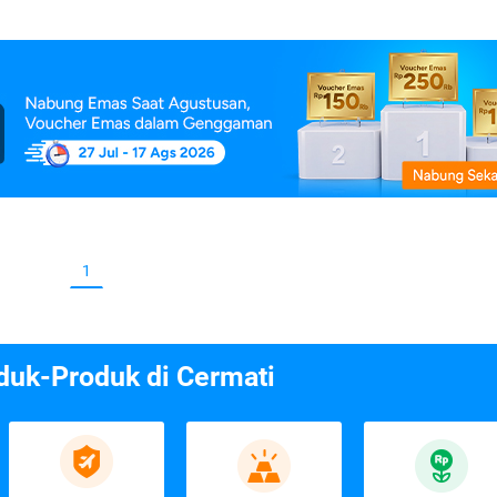
1
duk-Produk di Cermati