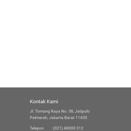
Kontak Kami
Jl. Tomang Raya No. 38, Jatipulo
Palmerah, Jakarta Barat 11430
Telepon
: (021) 40000 312