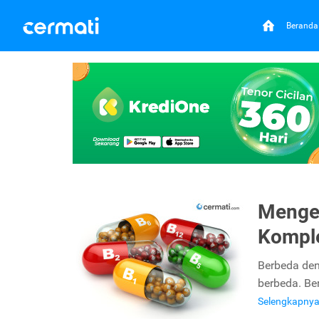
Beranda
Mengen
Kompl
Berbeda den
berbeda. Be
Selengkapny