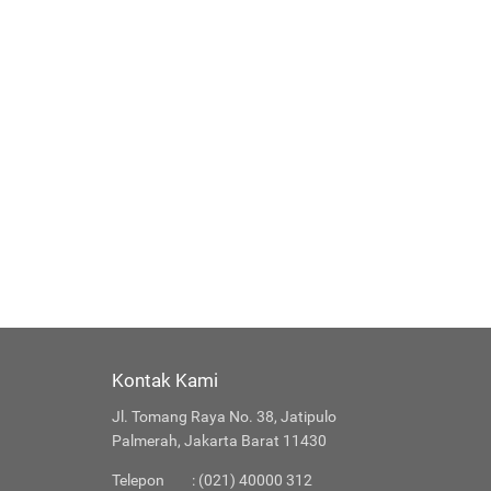
Kontak Kami
Jl. Tomang Raya No. 38, Jatipulo
Palmerah, Jakarta Barat 11430
Telepon
: (021) 40000 312