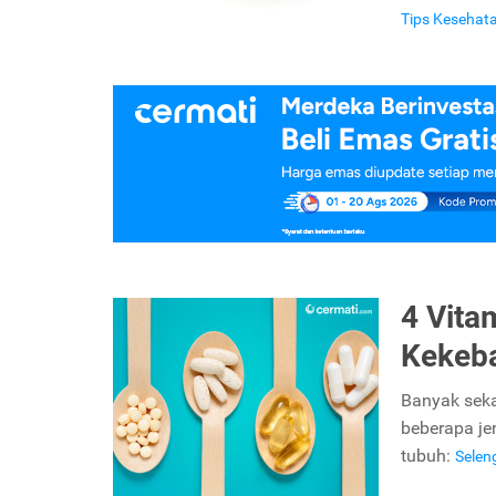
Tips Kesehat
4 Vita
Kekeb
Banyak seka
beberapa je
tubuh:
Sele