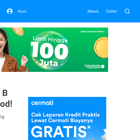
Akun
Masuk
Daftar
 B
od!
ng