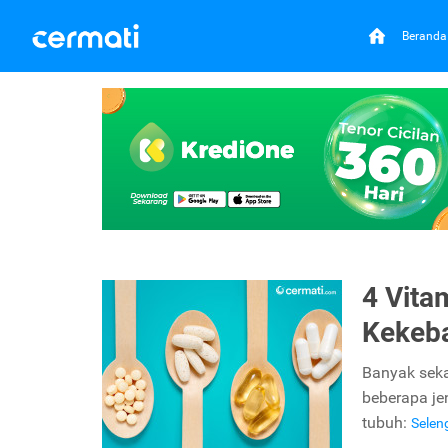
Beranda
4 Vita
Kekeb
Banyak seka
beberapa je
tubuh:
Sele