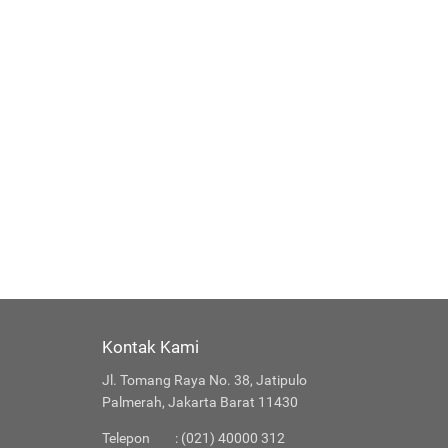
Kontak Kami
Jl. Tomang Raya No. 38, Jatipulo
Palmerah, Jakarta Barat 11430
Telepon
: (021) 40000 312