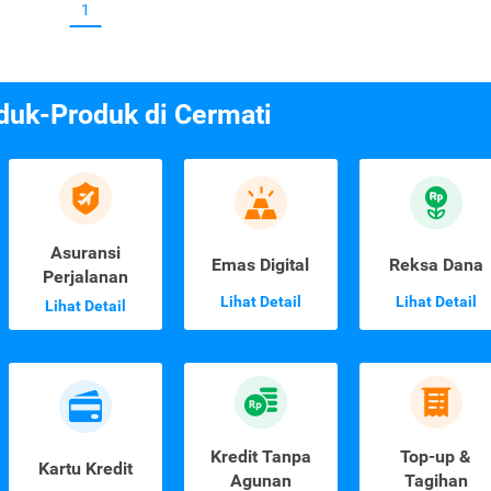
1
duk-Produk di Cermati
Asuransi
Emas Digital
Reksa Dana
Perjalanan
Lihat Detail
Lihat Detail
Lihat Detail
Kredit Tanpa
Top-up &
Kartu Kredit
Agunan
Tagihan