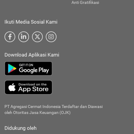
Anti Gratifikasi
Ikuti Media Sosial Kami
Download Aplikasi Kami
PT Agregasi Cermat Indonesia
Terdaftar dan Diawasi
oleh Otoritas Jasa Keuangan (OJK)
Didukung oleh