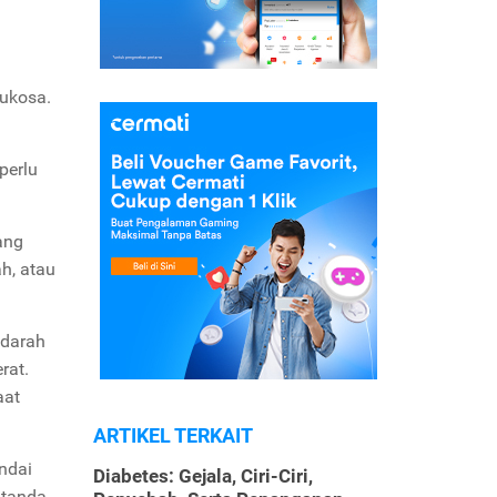
lukosa.
perlu
ang
h, atau
 darah
rat.
aat
ARTIKEL TERKAIT
andai
Diabetes: Gejala, Ciri-Ciri,
 tanda