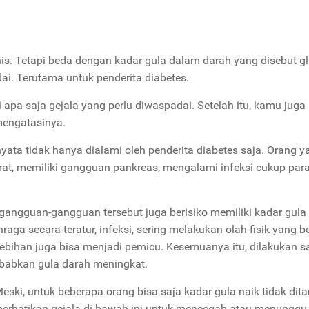
nis. Tetapi beda dengan kadar gula dalam darah yang disebut g
ai. Terutama untuk penderita diabetes.
 apa saja gejala yang perlu diwaspadai. Setelah itu, kamu juga 
k mengatasinya.
nyata tidak hanya dialami oleh penderita diabetes saja. Orang y
erat, memiliki gangguan pankreas, mengalami infeksi cukup para
gangguan-gangguan tersebut juga berisiko memiliki kadar gula
raga secara teratur, infeksi, sering melakukan olah fisik yang be
rlebihan juga bisa menjadi pemicu.
Kesemuanya itu, dilakukan s
yebabkan gula darah meningkat.
eski, untuk beberapa orang bisa saja kadar gula naik tidak dit
mperhatikan gejala di bawah ini untuk mencegah atau menunggu