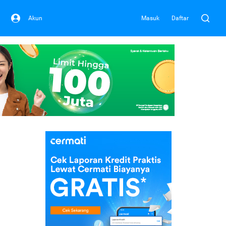
Akun
Masuk
Daftar