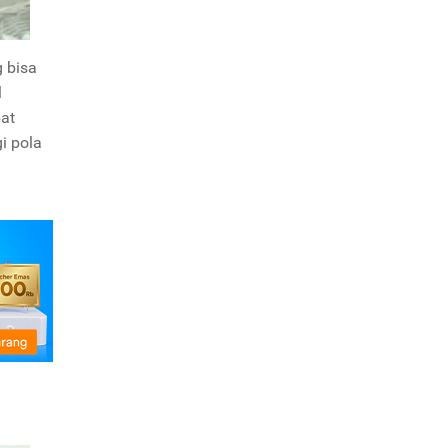
 bisa
l
at
i pola