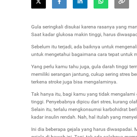
Gula seringkali disukai karena rasanya yang ma
Saat kadar glukosa makin tinggi, harus diwaspad
Sebelum itu terjadi, ada baiknya untuk mengenali
untuk mengetahui bagaimana cara tepat untu
Yang perlu kamu tahu juga, gula darah tinggi ter
memiliki serangan jantung, cukup sering stres b
terkena stroke juga bisa mengalaminya.
Tak hanya itu, bagi kamu yang tidak mengalami 
tinggi.
Penyebabnya dipicu dari stres, kurang olah
Selain itu, terlalu mengkonsumsi karbohidrat be
kadar insulin rendah. Nah, hal itulah yang men
Ini dia beberapa gejala yang harus diwaspadai. M
gejala di bawah ini. Tapi, tak ada salahnya me