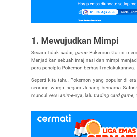
1. Mewujudkan Mimpi
Secara tidak sadar,
game
Pokemon Go ini memp
Menjadikan sebuah imajinasi dan mimpi menja
para pencipta Pokemon berhasil melakukannya.
Seperti kita tahu, Pokemon yang populer di er
seorang warga negara Jepang bernama Satoshi
muncul versi
anime
-nya, lalu
trading card game
,