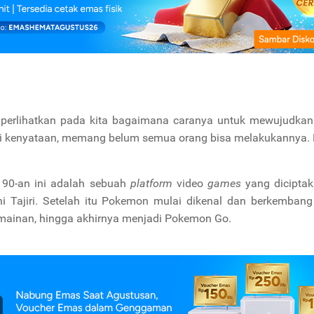
erlihatkan pada kita bagaimana caranya untuk mewujudkan
di kenyataan, memang belum semua orang bisa melakukannya.
a 90-an ini adalah sebuah
platform
video
games
yang diciptak
 Tajiri. Setelah itu Pokemon mulai dikenal dan berkembang
 mainan, hingga akhirnya menjadi Pokemon Go.