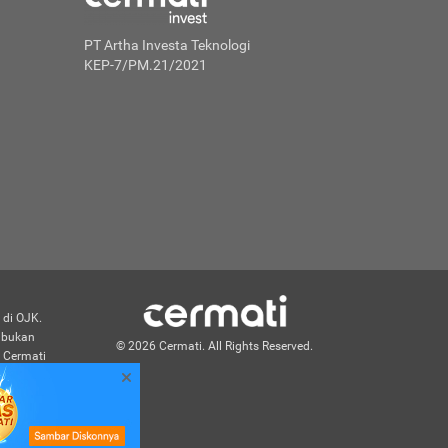
PT Artha Investa Teknologi
KEP-7/PM.21/2021
 di OJK.
n bukan
© 2026 Cermati. All Rights Reserved.
 Cermati
duk
jasa