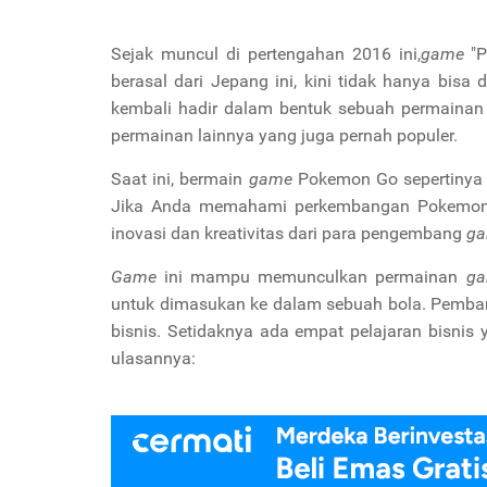
Sejak muncul di pertengahan 2016 ini,
game
"P
berasal dari Jepang ini, kini tidak hanya bisa 
kembali hadir dalam bentuk sebuah permainan
permainan lainnya yang juga pernah populer.
Saat ini, bermain
game
Pokemon Go sepertinya 
Jika Anda memahami perkembangan Pokemon Go
inovasi dan kreativitas dari para pengembang
g
Game
ini mampu memunculkan permainan
g
untuk dimasukan ke dalam sebuah bola. Pemba
bisnis. Setidaknya ada empat pelajaran bisnis 
ulasannya: