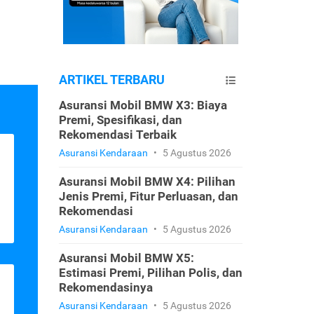
ARTIKEL TERBARU
Asuransi Mobil BMW X3: Biaya
Premi, Spesifikasi, dan
Rekomendasi Terbaik
Asuransi Kendaraan
•
5 Agustus 2026
Asuransi Mobil BMW X4: Pilihan
Jenis Premi, Fitur Perluasan, dan
Rekomendasi
Asuransi Kendaraan
•
5 Agustus 2026
Asuransi Mobil BMW X5:
Estimasi Premi, Pilihan Polis, dan
Rekomendasinya
Asuransi Kendaraan
•
5 Agustus 2026