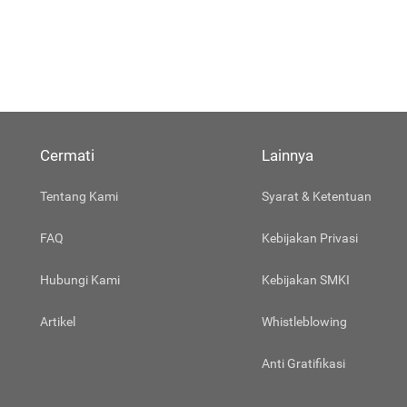
Cermati
Lainnya
Tentang Kami
Syarat & Ketentuan
FAQ
Kebijakan Privasi
Hubungi Kami
Kebijakan SMKI
Artikel
Whistleblowing
Anti Gratifikasi