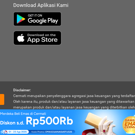
Download Aplikasi Kami
Disclaimer:
Cermati merupakan penyelenggara agregasi jasa keuangan yang terdaftar
Oleh karena itu, produk dan/atau layanan jasa keuangan yang ditawarka
merupakan produk dan/atau layanan jasa keuangan yang diterbitkan oleh
dan Cermati tidak bertanggung jawab atas tuntutan dan risiko terkait pro
dan/atau layanan LJK dan/atau pihak yang melakukan kegiatan di sektor 
keuangan.