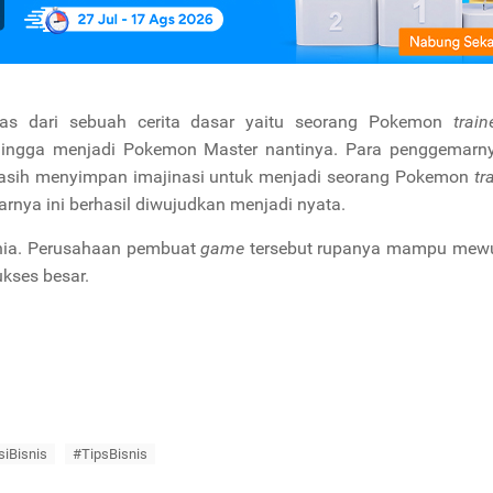
pas dari sebuah cerita dasar yaitu seorang Pokemon
train
ingga menjadi Pokemon Master nantinya. Para penggemarn
masih menyimpan imajinasi untuk menjadi seorang Pokemon
tr
nya ini berhasil diwujudkan menjadi nyata.
nia. Perusahaan pembuat
game
tersebut rupanya mampu mew
kses besar.
siBisnis
#TipsBisnis