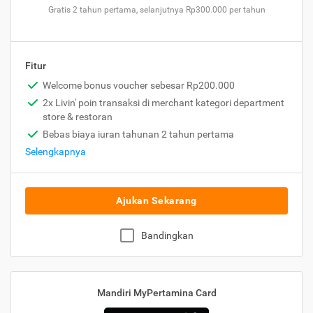
Gratis 2 tahun pertama, selanjutnya Rp300.000 per tahun
Fitur
Welcome bonus voucher sebesar Rp200.000
2x Livin' poin transaksi di merchant kategori department
store & restoran
Bebas biaya iuran tahunan 2 tahun pertama
Selengkapnya
Ajukan Sekarang
Bandingkan
Mandiri MyPertamina Card