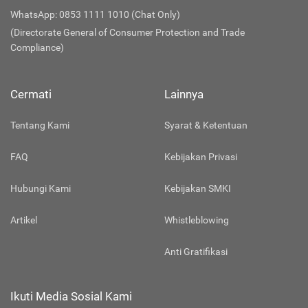
WhatsApp: 0853 1111 1010 (Chat Only)
(Directorate General of Consumer Protection and Trade
Compliance)
Cermati
Lainnya
Tentang Kami
Syarat & Ketentuan
FAQ
Kebijakan Privasi
Hubungi Kami
Kebijakan SMKI
Artikel
Whistleblowing
Anti Gratifikasi
Ikuti Media Sosial Kami