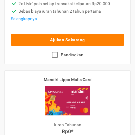
2x Livin' poin setiap transaksi kelipatan Rp20.000
Bebas biaya iuran tahunan 2 tahun pertama
Selengkapnya
Ajukan Sekarang
Bandingkan
Mandiri Lippo Malls Card
Iuran Tahunan
Rp0*