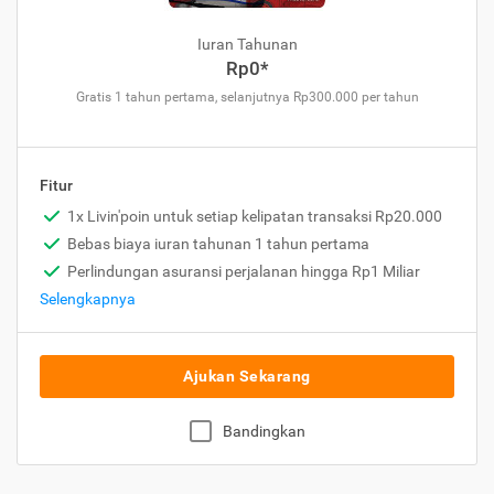
Iuran Tahunan
Rp0*
Gratis 1 tahun pertama, selanjutnya Rp300.000 per tahun
Fitur
1x Livin'poin untuk setiap kelipatan transaksi Rp20.000
Bebas biaya iuran tahunan 1 tahun pertama
Perlindungan asuransi perjalanan hingga Rp1 Miliar
Selengkapnya
Ajukan Sekarang
Bandingkan