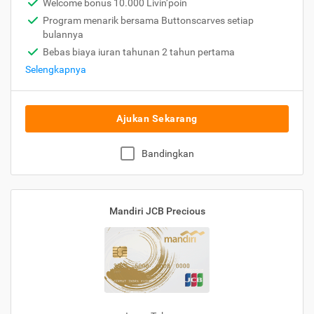
Welcome bonus 10.000 Livin’poin
Program menarik bersama Buttonscarves setiap
bulannya
Bebas biaya iuran tahunan 2 tahun pertama
Selengkapnya
Ajukan Sekarang
Bandingkan
Mandiri JCB Precious