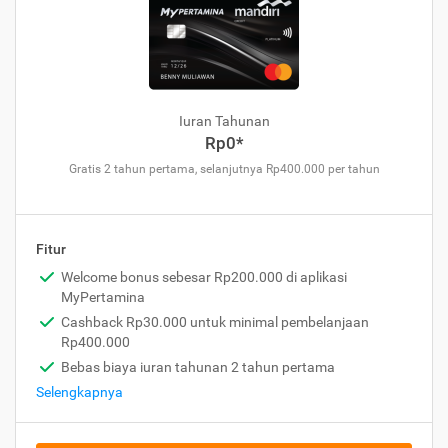
Iuran Tahunan
Rp0*
Gratis 2 tahun pertama, selanjutnya Rp400.000 per tahun
Fitur
Welcome bonus sebesar Rp200.000 di aplikasi
MyPertamina
Cashback Rp30.000 untuk minimal pembelanjaan
Rp400.000
Bebas biaya iuran tahunan 2 tahun pertama
Selengkapnya