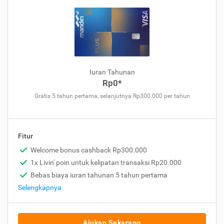
Iuran Tahunan
Rp0*
Gratis 5 tahun pertama, selanjutnya Rp300.000 per tahun
Fitur
Welcome bonus cashback Rp300.000
1x Livin' poin untuk kelipatan transaksi Rp20.000
Bebas biaya iuran tahunan 5 tahun pertama
Selengkapnya
Ajukan Sekarang