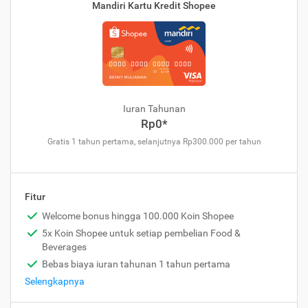
Mandiri Kartu Kredit Shopee
Iuran Tahunan
Rp0*
Gratis 1 tahun pertama, selanjutnya Rp300.000 per tahun
Fitur
Welcome bonus hingga 100.000 Koin Shopee
5x Koin Shopee untuk setiap pembelian Food &
Beverages
Bebas biaya iuran tahunan 1 tahun pertama
Selengkapnya