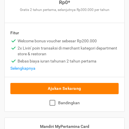
Rp0*
Gratis 2 tahun pertama, selanjutnya Rp300.000 per tahun
Fitur
Welcome bonus voucher sebesar Rp200.000
2x Livin' poin transaksi di merchant kategori department
store & restoran
Bebas biaya iuran tahunan 2 tahun pertama
Selengkapnya
Ajukan Sekarang
Bandingkan
Mandiri MyPertamina Card