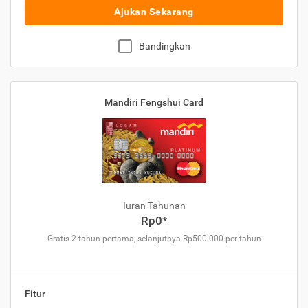
Ajukan Sekarang
Bandingkan
Mandiri Fengshui Card
Iuran Tahunan
Rp0*
Gratis 2 tahun pertama, selanjutnya Rp500.000 per tahun
Fitur