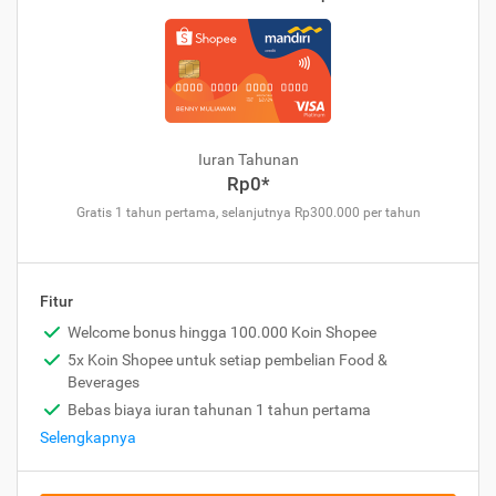
Iuran Tahunan
Rp0*
Gratis 1 tahun pertama, selanjutnya Rp300.000 per tahun
Fitur
Welcome bonus hingga 100.000 Koin Shopee
5x Koin Shopee untuk setiap pembelian Food &
Beverages
Bebas biaya iuran tahunan 1 tahun pertama
Selengkapnya