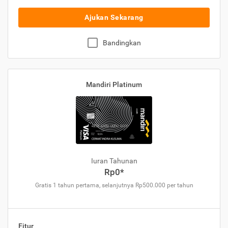
Ajukan Sekarang
Bandingkan
Mandiri Platinum
Iuran Tahunan
Rp0*
Gratis 1 tahun pertama, selanjutnya Rp500.000 per tahun
Fitur