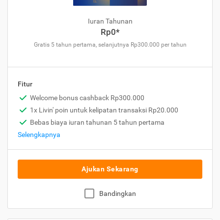
Iuran Tahunan
Rp0*
Gratis 5 tahun pertama, selanjutnya Rp300.000 per tahun
Fitur
Welcome bonus cashback Rp300.000
1x Livin' poin untuk kelipatan transaksi Rp20.000
Bebas biaya iuran tahunan 5 tahun pertama
Selengkapnya
Ajukan Sekarang
Bandingkan