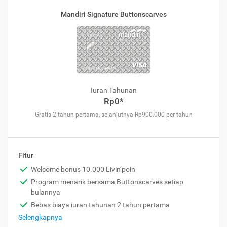
Mandiri Signature Buttonscarves
Iuran Tahunan
Rp0*
Gratis 2 tahun pertama, selanjutnya Rp900.000 per tahun
Fitur
Welcome bonus 10.000 Livin’poin
Program menarik bersama Buttonscarves setiap
bulannya
Bebas biaya iuran tahunan 2 tahun pertama
Selengkapnya