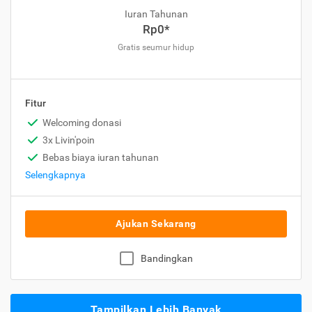
Iuran Tahunan
Rp0*
Gratis seumur hidup
Fitur
Welcoming donasi
3x Livin'poin
Bebas biaya iuran tahunan
Selengkapnya
Ajukan Sekarang
Bandingkan
Tampilkan Lebih Banyak