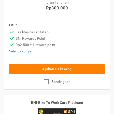
Iuran Tahunan
Rp300.000
Fitur
Fasilitas cicilan tetap
BNI Rewards Point
Rp2.500 = 1 reward point
Selengkapnya
Ajukan Sekarang
Bandingkan
BNI-Bike To Work Card Platinum