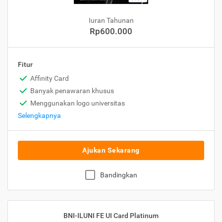
Iuran Tahunan
Rp600.000
Fitur
Affinity Card
Banyak penawaran khusus
Menggunakan logo universitas
Selengkapnya
Ajukan Sekarang
Bandingkan
BNI-ILUNI FE UI Card Platinum