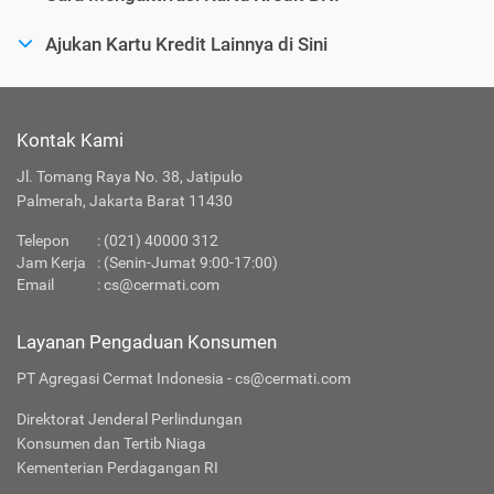
Ajukan Kartu Kredit Lainnya di Sini
Kontak Kami
Jl. Tomang Raya No. 38, Jatipulo
Palmerah, Jakarta Barat 11430
Telepon
:
(021) 40000 312
Jam Kerja
: (Senin-Jumat 9:00-17:00)
Email
:
cs@cermati.com
Layanan Pengaduan Konsumen
PT Agregasi Cermat Indonesia - cs@cermati.com
Direktorat Jenderal Perlindungan
Konsumen dan Tertib Niaga
Kementerian Perdagangan RI