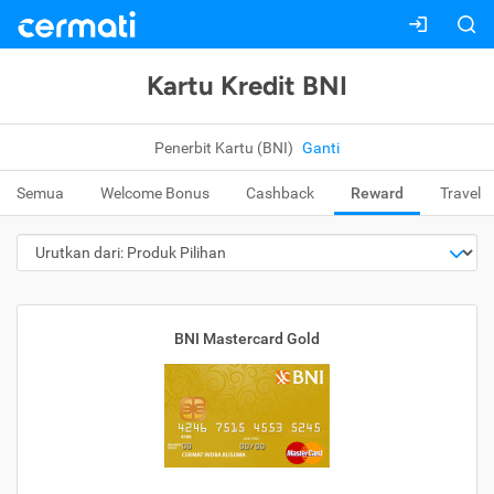
Kartu Kredit BNI
Penerbit Kartu (BNI)
Ganti
Semua
Welcome Bonus
Cashback
Reward
Travel
BNI Mastercard Gold