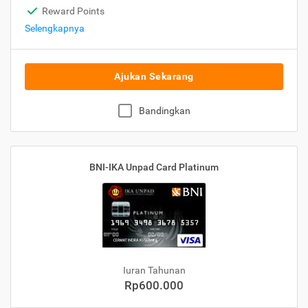
Reward Points
Selengkapnya
Ajukan Sekarang
Bandingkan
BNI-IKA Unpad Card Platinum
Iuran Tahunan
Rp600.000