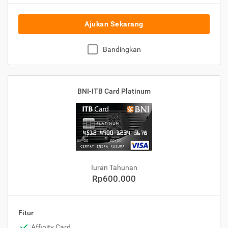
Ajukan Sekarang
Bandingkan
BNI-ITB Card Platinum
Iuran Tahunan
Rp600.000
Fitur
Affinity Card