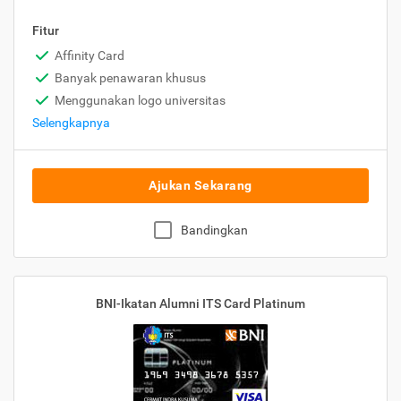
Fitur
Affinity Card
Banyak penawaran khusus
Menggunakan logo universitas
Selengkapnya
Ajukan Sekarang
Bandingkan
BNI-Ikatan Alumni ITS Card Platinum